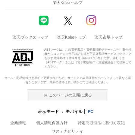
楽天Kobo ヘルプ
楽天ブックストップ
楽天Koboトップ
楽天市場トップ
ABJマークは、この電子書店・電子書籍配信サービスが、著作権
者からコンテンツ使用許諾を得た正規版配信サービスであること
を示す登録商標（登録番号 第6091713号）です。詳しくは
［ABJマーク］または［電子出版制作・流通協議会］で検索して
ください。
セール・商品情報は定期的に更新されるため、サイト内の表示価格がページによって異なる場
合がございます。最新の価格は買い物かごでご確認ください。
このページの先頭に戻る
表示モード
モバイル
PC
企業情報
個人情報保護方針
特定商取引法に基づく表記
サステナビリティ