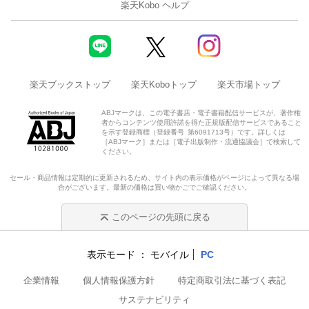
楽天Kobo ヘルプ
楽天ブックストップ
楽天Koboトップ
楽天市場トップ
ABJマークは、この電子書店・電子書籍配信サービスが、著作権
者からコンテンツ使用許諾を得た正規版配信サービスであること
を示す登録商標（登録番号 第6091713号）です。詳しくは
［ABJマーク］または［電子出版制作・流通協議会］で検索して
ください。
セール・商品情報は定期的に更新されるため、サイト内の表示価格がページによって異なる場
合がございます。最新の価格は買い物かごでご確認ください。
このページの先頭に戻る
表示モード
モバイル
PC
企業情報
個人情報保護方針
特定商取引法に基づく表記
サステナビリティ