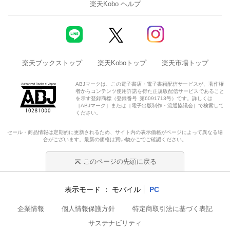
楽天Kobo ヘルプ
楽天ブックストップ
楽天Koboトップ
楽天市場トップ
ABJマークは、この電子書店・電子書籍配信サービスが、著作権
者からコンテンツ使用許諾を得た正規版配信サービスであること
を示す登録商標（登録番号 第6091713号）です。詳しくは
［ABJマーク］または［電子出版制作・流通協議会］で検索して
ください。
セール・商品情報は定期的に更新されるため、サイト内の表示価格がページによって異なる場
合がございます。最新の価格は買い物かごでご確認ください。
このページの先頭に戻る
表示モード
モバイル
PC
企業情報
個人情報保護方針
特定商取引法に基づく表記
サステナビリティ