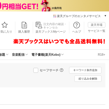
楽天グループのエンタメサービス
本/ゲーム/CD/DVD
注文内容の確認・
楽天市場
キャンセル
楽天ブックス
サービス一覧
お気に入り
購入履歴
楽天ブックスMyページ
ヘルプ
電子書籍
楽天Kobo
雑誌読み放題
楽天マガジン
放題
音楽配信
電子書籍(楽天Kobo)
R18+
音楽配信
楽天ミュージック
動画配信
セーフサーチ
キーワード条件追加
楽天TV
絞り込み全解除
動画配信ガイド
Rakuten PLAY
無料テレビ
Rチャンネル
チケット