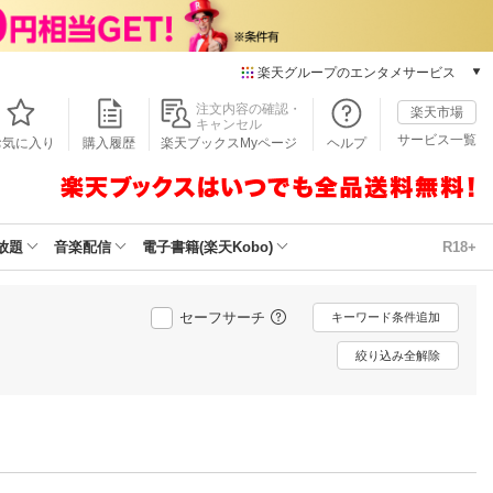
楽天グループのエンタメサービス
本/ゲーム/CD/DVD
注文内容の確認・
楽天市場
キャンセル
楽天ブックス
サービス一覧
お気に入り
購入履歴
楽天ブックスMyページ
ヘルプ
電子書籍
楽天Kobo
雑誌読み放題
楽天マガジン
放題
音楽配信
電子書籍(楽天Kobo)
R18+
音楽配信
楽天ミュージック
動画配信
セーフサーチ
キーワード条件追加
楽天TV
絞り込み全解除
動画配信ガイド
Rakuten PLAY
無料テレビ
Rチャンネル
チケット