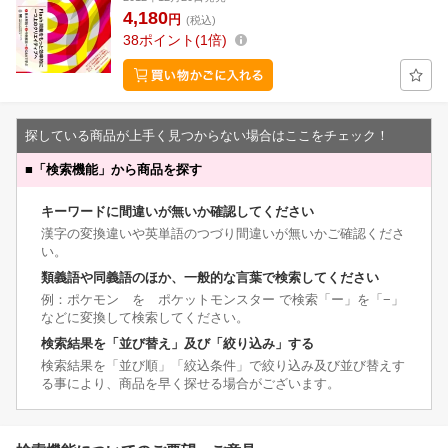
4,180
円
(税込)
38
ポイント
1倍
探している商品が上手く見つからない場合はここをチェック！
■
「検索機能」から商品を探す
キーワードに間違いが無いか確認してください
漢字の変換違いや英単語のつづり間違いが無いかご確認くださ
い。
類義語や同義語のほか、一般的な言葉で検索してください
例：ポケモン を ポケットモンスター で検索「ー」を「−」
などに変換して検索してください。
検索結果を「並び替え」及び「絞り込み」する
検索結果を「並び順」「絞込条件」で絞り込み及び並び替えす
る事により、商品を早く探せる場合がございます。