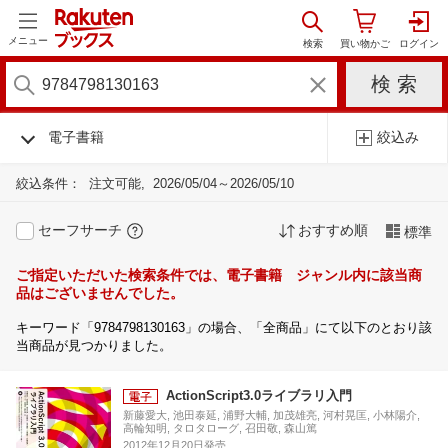
メニュー
電子書籍
絞込み
絞込条件：
注文可能
2026/05/04～2026/05/10
セーフサーチ
おすすめ順
標準
ご指定いただいた検索条件では、電子書籍 ジャンル内に該当商
品はございませんでした。
キーワード「9784798130163」の場合、「全商品」にて以下のとおり該
当商品が見つかりました。
ActionScript3.0ライブラリ入門
新藤愛大, 池田泰延, 浦野大輔, 加茂雄亮, 河村晃匡, 小林陽介,
高輪知明, タロタローグ, 召田敬, 森山篤
2012年12月20日発売