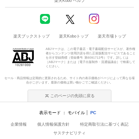
楽天Kobo ヘルプ
楽天ブックストップ
楽天Koboトップ
楽天市場トップ
ABJマークは、この電子書店・電子書籍配信サービスが、著作権
者からコンテンツ使用許諾を得た正規版配信サービスであること
を示す登録商標（登録番号 第6091713号）です。詳しくは
［ABJマーク］または［電子出版制作・流通協議会］で検索して
ください。
セール・商品情報は定期的に更新されるため、サイト内の表示価格がページによって異なる場
合がございます。最新の価格は買い物かごでご確認ください。
このページの先頭に戻る
表示モード
モバイル
PC
企業情報
個人情報保護方針
特定商取引法に基づく表記
サステナビリティ