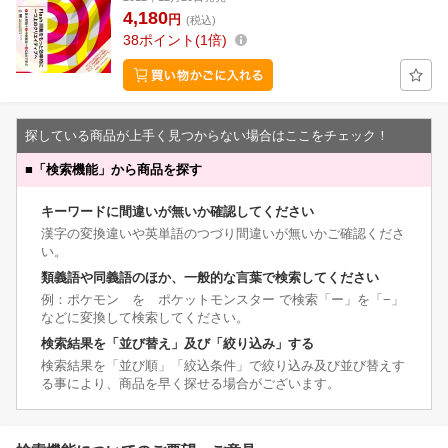
4,180
円
(税込)
38
ポイント
1倍
探している商品が上手く見つからない場合はここをチェック！
■
「検索機能」から商品を探す
キーワードに間違いが無いか確認してください
漢字の変換違いや英単語のつづり間違いが無いかご確認くださ
い。
類義語や同義語のほか、一般的な言葉で検索してください
例：ポケモン を ポケットモンスター で検索「ー」を「−」
などに変換して検索してください。
検索結果を「並び替え」及び「絞り込み」する
検索結果を「並び順」「絞込条件」で絞り込み及び並び替えす
る事により、商品を早く探せる場合がございます。