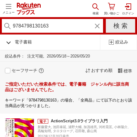
メニュー
電子書籍
絞込み
絞込条件：
注文可能
2026/05/18～2026/05/20
セーフサーチ
おすすめ順
標準
ご指定いただいた検索条件では、電子書籍 ジャンル内に該当商
品はございませんでした。
キーワード「9784798130163」の場合、「全商品」にて以下のとおり該
当商品が見つかりました。
ActionScript3.0ライブラリ入門
新藤愛大, 池田泰延, 浦野大輔, 加茂雄亮, 河村晃匡, 小林陽介,
高輪知明, タロタローグ, 召田敬, 森山篤
2012年12月20日発売