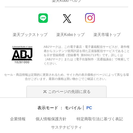
楽天Kobo ヘルプ
楽天ブックストップ
楽天Koboトップ
楽天市場トップ
ABJマークは、この電子書店・電子書籍配信サービスが、著作権
者からコンテンツ使用許諾を得た正規版配信サービスであること
を示す登録商標（登録番号 第6091713号）です。詳しくは
［ABJマーク］または［電子出版制作・流通協議会］で検索して
ください。
セール・商品情報は定期的に更新されるため、サイト内の表示価格がページによって異なる場
合がございます。最新の価格は買い物かごでご確認ください。
このページの先頭に戻る
表示モード
モバイル
PC
企業情報
個人情報保護方針
特定商取引法に基づく表記
サステナビリティ