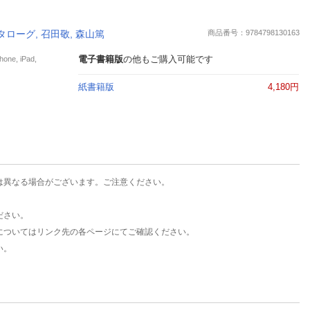
楽天チケット
エンタメニュース
タローグ, 召田敬, 森山篤
商品番号：9784798130163
推し楽
電子書籍版
の他もご購入可能です
e, iPad,
紙書籍版
4,180円
は異なる場合がございます。ご注意ください。
ださい。
についてはリンク先の各ページにてご確認ください。
い。