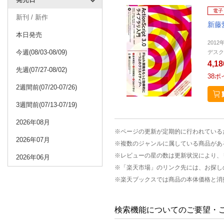
電子
新刊 / 新作
新藤愛
本日発売
2012
今週(08/03-08/09)
デスク
4,1
先週(07/27-08/02)
38
ポ
2週間前(07/20-07/26)
3週間前(07/13-07/19)
2026年08月
※ページの更新が定期的に行われている
2026年07月
※複数のジャンルに属している商品があ
※レビューの星の数は更新状況により、
2026年06月
※「楽天市場」のリンク先には、お探し
※楽天ブックスでは商品の本体価格と消
検索機能についてのご要望・