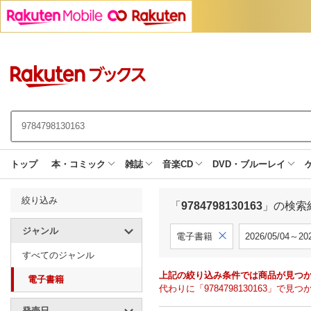
トップ
本・コミック
雑誌
音楽CD
DVD・ブルーレイ
絞り込み
「
9784798130163
」の検索
ジャンル
電子書籍
2026/05/04～202
すべてのジャンル
上記の絞り込み条件では商品が見つ
電子書籍
代わりに「9784798130163」
発売日