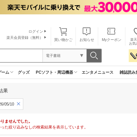
ログイン
楽天会員登録（無料）
買い物かご
お知らせ
Myクーポン
楽天
お気
電子書籍
ゲーム
グッズ
PCソフト・周辺機器
エンタメニュース
雑誌読み
結果
6/05/10
かりませんでした。
で見つかった絞り込みなしの検索結果を表示しています。