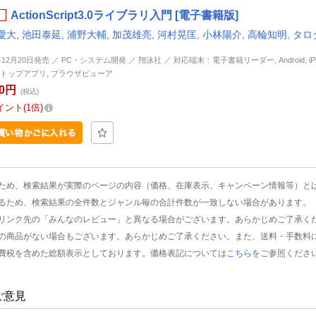
ActionScript3.0ライブラリ入門 [電子書籍版]
大, 池田泰延, 浦野大輔, 加茂雄亮, 河村晃匡, 小林陽介, 高輪知明, タロ
年12月20日発売 ／ PC・システム開発 ／ 翔泳社 ／ 対応端末：電子書籍リーダー, Android, iPhon
トップアプリ, ブラウザビューア
80円
(税込)
イント
1倍
ため、検索結果が実際のページの内容（価格、在庫表示、キャンペーン情報等）と
るため、検索結果の全件数とジャンル毎の合計件数が一致しない場合があります。
リンク先の「みんなのレビュー」と異なる場合がございます。あらかじめご了承く
の商品がない場合もございます。あらかじめご了承ください。また、送料・手数料
費税を含めた総額表示としております。価格表記については
こちら
をご参照くださ
ご意見