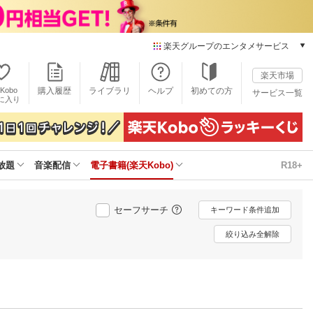
楽天グループのエンタメサービス
電子書籍
楽天市場
楽天Kobo
Kobo
購入履歴
ライブラリ
ヘルプ
初めての方
サービス一覧
本/ゲーム/CD/DVD
に入り
楽天ブックス
雑誌読み放題
楽天マガジン
放題
音楽配信
電子書籍(楽天Kobo)
R18+
音楽配信
楽天ミュージック
動画配信
セーフサーチ
キーワード条件追加
楽天TV
動画配信ガイド
絞り込み全解除
Rakuten PLAY
無料テレビ
Rチャンネル
チケット