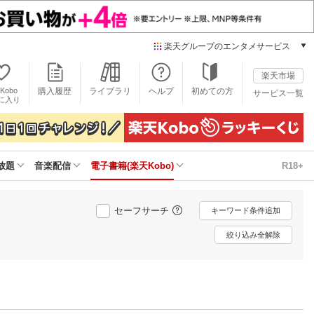
楽天グループのエンタメサービス
電子書籍
楽天市場
楽天Kobo
Kobo
購入履歴
ライブラリ
ヘルプ
初めての方
サービス一覧
本/ゲーム/CD/DVD
に入り
楽天ブックス
雑誌読み放題
楽天マガジン
放題
音楽配信
電子書籍(楽天Kobo)
R18+
音楽配信
楽天ミュージック
動画配信
セーフサーチ
キーワード条件追加
楽天TV
動画配信ガイド
絞り込み全解除
Rakuten PLAY
無料テレビ
Rチャンネル
チケット