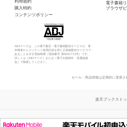
利用規約
電子書籍リ
購入特約
ブラウザビ
コンテンツポリシー
ABJマークは、この電子書店・電子書籍配信サービスが、著
作権者からコンテンツ使用許諾を得た正規版配信サービスで
あることを示す登録商標（登録番号 第6091713号）です。
詳しくは［ABJマーク］または［電子出版制作・流通協議
会］で検索してください。
セール・商品情報は定期的に更新さ
楽天ブックスト