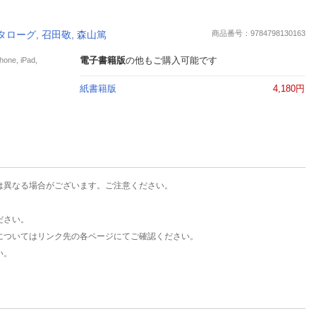
楽天チケット
エンタメニュース
タローグ, 召田敬, 森山篤
商品番号：9784798130163
推し楽
電子書籍版
の他もご購入可能です
e, iPad,
紙書籍版
4,180円
は異なる場合がございます。ご注意ください。
ださい。
についてはリンク先の各ページにてご確認ください。
い。