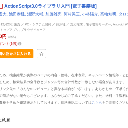
ActionScript3.0ライブラリ入門 [電子書籍版]
大, 池田泰延, 浦野大輔, 加茂雄亮, 河村晃匡, 小林陽介, 高輪知明, タロ
年12月20日発売 ／ PC・システム開発 ／ 翔泳社 ／ 対応端末：電子書籍リーダー, Android, iPhon
トップアプリ, ブラウザビューア
80円
(税込)
イント
1倍
ため、検索結果が実際のページの内容（価格、在庫表示、キャンペーン情報等）と
るため、検索結果の全件数とジャンル毎の合計件数が一致しない場合があります。
リンク先の「みんなのレビュー」と異なる場合がございます。あらかじめご了承く
の商品がない場合もございます。あらかじめご了承ください。また、送料・手数料
費税を含めた総額表示としております。価格表記については
こちら
をご参照くださ
ご意見