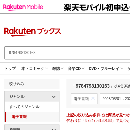
トップ
本・コミック
雑誌
音楽CD
DVD・ブルーレイ
絞り込み
「
9784798130163
」の検索
ジャンル
電子書籍
2026/05/01～202
すべてのジャンル
上記の絞り込み条件では商品が見つ
電子書籍
代わりに「9784798130163」
発売日