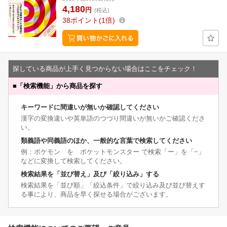
4,180
円
(税込)
38
ポイント
1倍
探している商品が上手く見つからない場合はここをチェック！
■
「検索機能」から商品を探す
キーワードに間違いが無いか確認してください
漢字の変換違いや英単語のつづり間違いが無いかご確認くださ
い。
類義語や同義語のほか、一般的な言葉で検索してください
例：ポケモン を ポケットモンスター で検索「ー」を「−」
などに変換して検索してください。
検索結果を「並び替え」及び「絞り込み」する
検索結果を「並び順」「絞込条件」で絞り込み及び並び替えす
る事により、商品を早く探せる場合がございます。