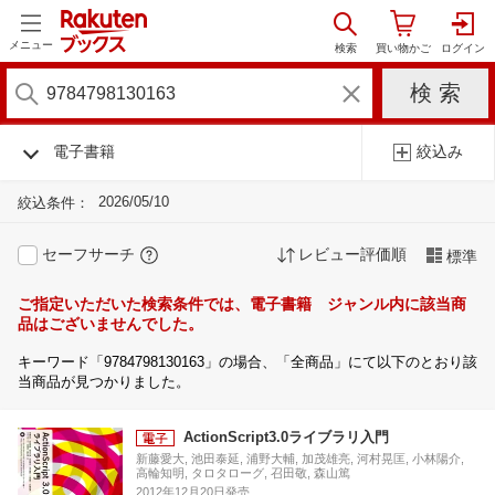
メニュー
電子書籍
絞込み
2026/05/10
絞込条件：
セーフサーチ
レビュー評価順
標準
ご指定いただいた検索条件では、電子書籍 ジャンル内に該当商
品はございませんでした。
キーワード「9784798130163」の場合、「全商品」にて以下のとおり該
当商品が見つかりました。
ActionScript3.0ライブラリ入門
新藤愛大, 池田泰延, 浦野大輔, 加茂雄亮, 河村晃匡, 小林陽介,
高輪知明, タロタローグ, 召田敬, 森山篤
2012年12月20日発売