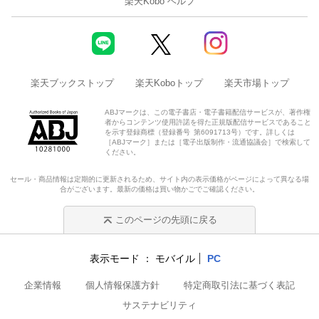
楽天Kobo ヘルプ
楽天ブックストップ
楽天Koboトップ
楽天市場トップ
ABJマークは、この電子書店・電子書籍配信サービスが、著作権
者からコンテンツ使用許諾を得た正規版配信サービスであること
を示す登録商標（登録番号 第6091713号）です。詳しくは
［ABJマーク］または［電子出版制作・流通協議会］で検索して
ください。
セール・商品情報は定期的に更新されるため、サイト内の表示価格がページによって異なる場
合がございます。最新の価格は買い物かごでご確認ください。
このページの先頭に戻る
表示モード
モバイル
PC
企業情報
個人情報保護方針
特定商取引法に基づく表記
サステナビリティ