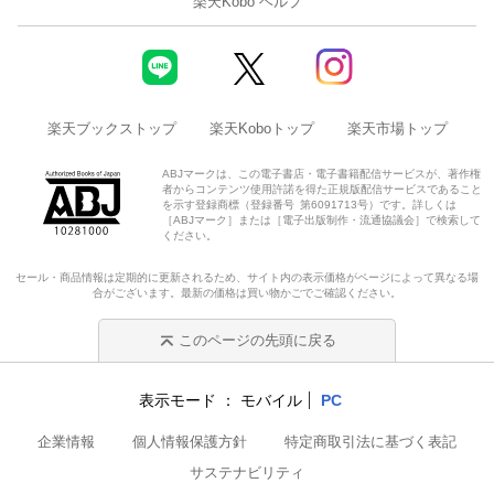
楽天Kobo ヘルプ
楽天ブックストップ
楽天Koboトップ
楽天市場トップ
ABJマークは、この電子書店・電子書籍配信サービスが、著作権
者からコンテンツ使用許諾を得た正規版配信サービスであること
を示す登録商標（登録番号 第6091713号）です。詳しくは
［ABJマーク］または［電子出版制作・流通協議会］で検索して
ください。
セール・商品情報は定期的に更新されるため、サイト内の表示価格がページによって異なる場
合がございます。最新の価格は買い物かごでご確認ください。
このページの先頭に戻る
表示モード
モバイル
PC
企業情報
個人情報保護方針
特定商取引法に基づく表記
サステナビリティ