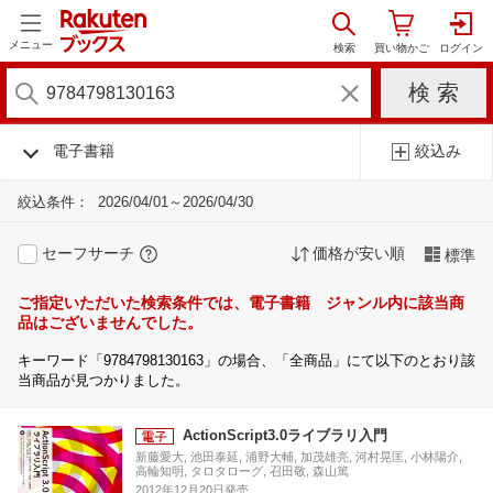
メニュー
電子書籍
絞込み
絞込条件：
2026/04/01～2026/04/30
セーフサーチ
価格が安い順
標準
ご指定いただいた検索条件では、電子書籍 ジャンル内に該当商
品はございませんでした。
キーワード「9784798130163」の場合、「全商品」にて以下のとおり該
当商品が見つかりました。
ActionScript3.0ライブラリ入門
新藤愛大, 池田泰延, 浦野大輔, 加茂雄亮, 河村晃匡, 小林陽介,
高輪知明, タロタローグ, 召田敬, 森山篤
2012年12月20日発売