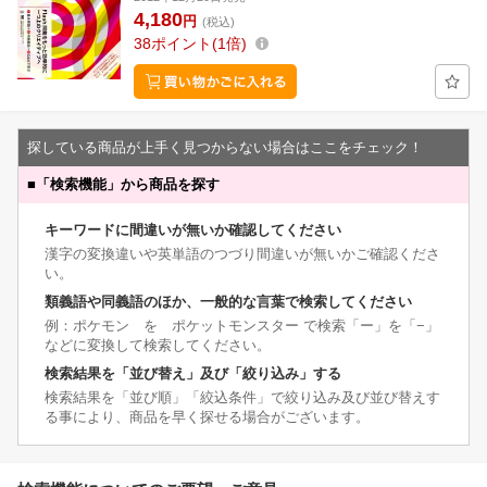
4,180
円
(税込)
38
ポイント
1倍
探している商品が上手く見つからない場合はここをチェック！
■
「検索機能」から商品を探す
キーワードに間違いが無いか確認してください
漢字の変換違いや英単語のつづり間違いが無いかご確認くださ
い。
類義語や同義語のほか、一般的な言葉で検索してください
例：ポケモン を ポケットモンスター で検索「ー」を「−」
などに変換して検索してください。
検索結果を「並び替え」及び「絞り込み」する
検索結果を「並び順」「絞込条件」で絞り込み及び並び替えす
る事により、商品を早く探せる場合がございます。