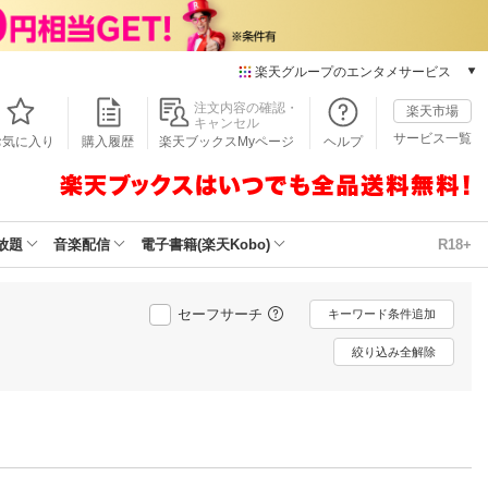
楽天グループのエンタメサービス
本/ゲーム/CD/DVD
注文内容の確認・
楽天市場
キャンセル
楽天ブックス
サービス一覧
お気に入り
購入履歴
楽天ブックスMyページ
ヘルプ
電子書籍
楽天Kobo
雑誌読み放題
楽天マガジン
放題
音楽配信
電子書籍(楽天Kobo)
R18+
音楽配信
楽天ミュージック
動画配信
セーフサーチ
キーワード条件追加
楽天TV
絞り込み全解除
動画配信ガイド
Rakuten PLAY
無料テレビ
Rチャンネル
チケット