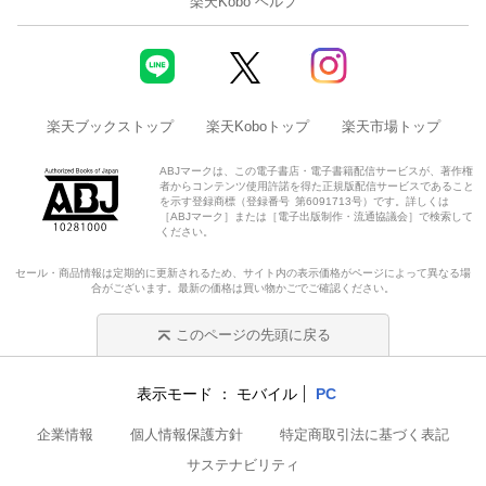
楽天Kobo ヘルプ
楽天ブックストップ
楽天Koboトップ
楽天市場トップ
ABJマークは、この電子書店・電子書籍配信サービスが、著作権
者からコンテンツ使用許諾を得た正規版配信サービスであること
を示す登録商標（登録番号 第6091713号）です。詳しくは
［ABJマーク］または［電子出版制作・流通協議会］で検索して
ください。
セール・商品情報は定期的に更新されるため、サイト内の表示価格がページによって異なる場
合がございます。最新の価格は買い物かごでご確認ください。
このページの先頭に戻る
表示モード
モバイル
PC
企業情報
個人情報保護方針
特定商取引法に基づく表記
サステナビリティ