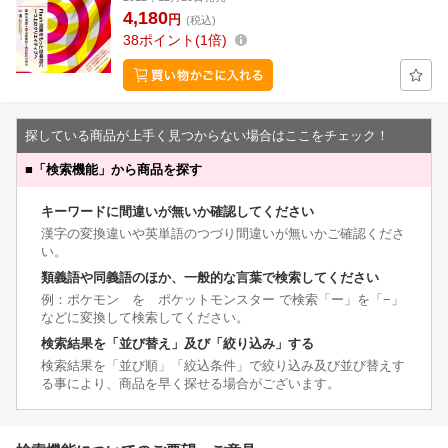
4,180
円
(税込)
38
ポイント
1倍
探している商品が上手く見つからない場合はここをチェック！
■
「検索機能」から商品を探す
キーワードに間違いが無いか確認してください
漢字の変換違いや英単語のつづり間違いが無いかご確認くださ
い。
類義語や同義語のほか、一般的な言葉で検索してください
例：ポケモン を ポケットモンスター で検索「ー」を「−」
などに変換して検索してください。
検索結果を「並び替え」及び「絞り込み」する
検索結果を「並び順」「絞込条件」で絞り込み及び並び替えす
る事により、商品を早く探せる場合がございます。