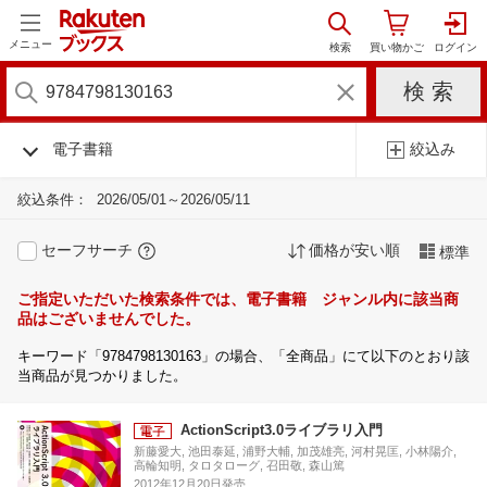
メニュー
電子書籍
絞込み
絞込条件：
2026/05/01～2026/05/11
セーフサーチ
価格が安い順
標準
ご指定いただいた検索条件では、電子書籍 ジャンル内に該当商
品はございませんでした。
キーワード「9784798130163」の場合、「全商品」にて以下のとおり該
当商品が見つかりました。
ActionScript3.0ライブラリ入門
新藤愛大, 池田泰延, 浦野大輔, 加茂雄亮, 河村晃匡, 小林陽介,
高輪知明, タロタローグ, 召田敬, 森山篤
2012年12月20日発売