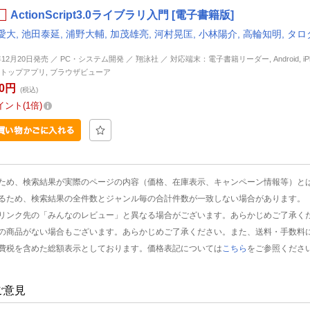
ActionScript3.0ライブラリ入門 [電子書籍版]
大, 池田泰延, 浦野大輔, 加茂雄亮, 河村晃匡, 小林陽介, 高輪知明, タロ
年12月20日発売 ／ PC・システム開発 ／ 翔泳社 ／ 対応端末：電子書籍リーダー, Android, iPhon
トップアプリ, ブラウザビューア
80円
(税込)
イント
1倍
ため、検索結果が実際のページの内容（価格、在庫表示、キャンペーン情報等）と
るため、検索結果の全件数とジャンル毎の合計件数が一致しない場合があります。
リンク先の「みんなのレビュー」と異なる場合がございます。あらかじめご了承く
の商品がない場合もございます。あらかじめご了承ください。また、送料・手数料
費税を含めた総額表示としております。価格表記については
こちら
をご参照くださ
ご意見