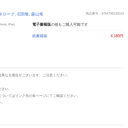
楽天チケット
エンタメニュース
タローグ, 召田敬, 森山篤
商品番号：9784798130163
推し楽
電子書籍版
の他もご購入可能です
e, iPad,
紙書籍版
4,180円
は異なる場合がございます。ご注意ください。
ださい。
についてはリンク先の各ページにてご確認ください。
い。