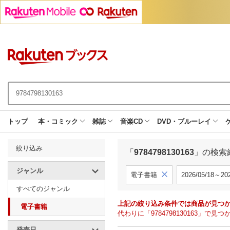
トップ
本・コミック
雑誌
音楽CD
DVD・ブルーレイ
絞り込み
「
9784798130163
」の検索
ジャンル
電子書籍
2026/05/18～202
すべてのジャンル
上記の絞り込み条件では商品が見つ
電子書籍
代わりに「9784798130163」
発売日