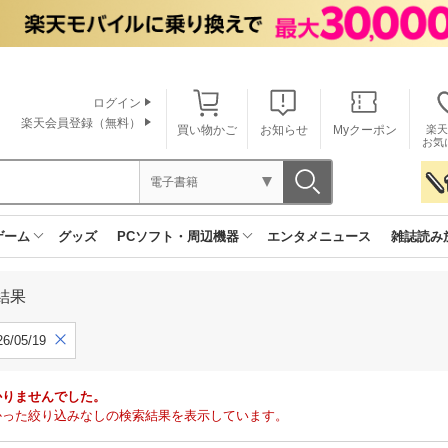
ログイン
楽天会員登録（無料）
買い物かご
お知らせ
Myクーポン
楽天
お気
電子書籍
ゲーム
グッズ
PCソフト・周辺機器
エンタメニュース
雑誌読み
結果
6/05/19
かりませんでした。
で見つかった絞り込みなしの検索結果を表示しています。