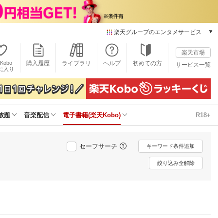
楽天グループのエンタメサービス
電子書籍
楽天市場
楽天Kobo
Kobo
購入履歴
ライブラリ
ヘルプ
初めての方
サービス一覧
本/ゲーム/CD/DVD
に入り
楽天ブックス
雑誌読み放題
楽天マガジン
放題
音楽配信
電子書籍(楽天Kobo)
R18+
音楽配信
楽天ミュージック
動画配信
セーフサーチ
キーワード条件追加
楽天TV
動画配信ガイド
絞り込み全解除
Rakuten PLAY
無料テレビ
Rチャンネル
チケット