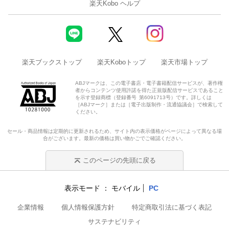
楽天Kobo ヘルプ
楽天ブックストップ
楽天Koboトップ
楽天市場トップ
ABJマークは、この電子書店・電子書籍配信サービスが、著作権
者からコンテンツ使用許諾を得た正規版配信サービスであること
を示す登録商標（登録番号 第6091713号）です。詳しくは
［ABJマーク］または［電子出版制作・流通協議会］で検索して
ください。
セール・商品情報は定期的に更新されるため、サイト内の表示価格がページによって異なる場
合がございます。最新の価格は買い物かごでご確認ください。
このページの先頭に戻る
表示モード
モバイル
PC
企業情報
個人情報保護方針
特定商取引法に基づく表記
サステナビリティ