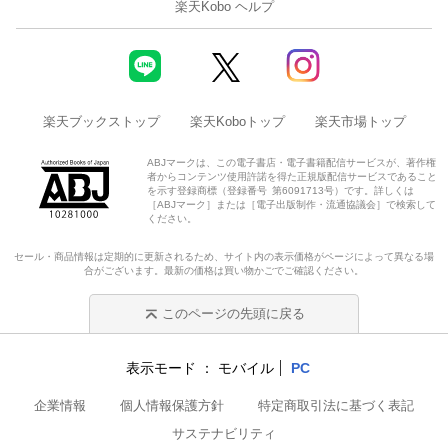
楽天Kobo ヘルプ
楽天ブックストップ
楽天Koboトップ
楽天市場トップ
ABJマークは、この電子書店・電子書籍配信サービスが、著作権
者からコンテンツ使用許諾を得た正規版配信サービスであること
を示す登録商標（登録番号 第6091713号）です。詳しくは
［ABJマーク］または［電子出版制作・流通協議会］で検索して
ください。
セール・商品情報は定期的に更新されるため、サイト内の表示価格がページによって異なる場
合がございます。最新の価格は買い物かごでご確認ください。
このページの先頭に戻る
表示モード
モバイル
PC
企業情報
個人情報保護方針
特定商取引法に基づく表記
サステナビリティ