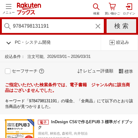
メニュー
PC・システム開発
絞込み
絞込条件：
注文可能
2026/03/01～2026/03/31
セーフサーチ
レビュー評価順
標準
ご指定いただいた検索条件では、電子書籍 ジャンル内に該当商
品はございませんでした。
キーワード「9784798131191」の場合、「全商品」にて以下のとおり該
当商品が見つかりました。
InDesign CS6で作るEPUB 3 標準ガイドブッ
ク
境祐司, 林拓也, 森裕司, 向井領治