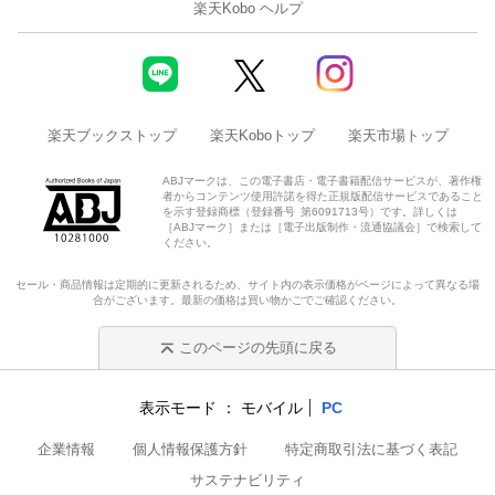
楽天Kobo ヘルプ
楽天ブックストップ
楽天Koboトップ
楽天市場トップ
ABJマークは、この電子書店・電子書籍配信サービスが、著作権
者からコンテンツ使用許諾を得た正規版配信サービスであること
を示す登録商標（登録番号 第6091713号）です。詳しくは
［ABJマーク］または［電子出版制作・流通協議会］で検索して
ください。
セール・商品情報は定期的に更新されるため、サイト内の表示価格がページによって異なる場
合がございます。最新の価格は買い物かごでご確認ください。
このページの先頭に戻る
表示モード
モバイル
PC
企業情報
個人情報保護方針
特定商取引法に基づく表記
サステナビリティ