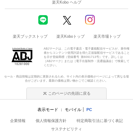
楽天Kobo ヘルプ
楽天ブックストップ
楽天Koboトップ
楽天市場トップ
ABJマークは、この電子書店・電子書籍配信サービスが、著作権
者からコンテンツ使用許諾を得た正規版配信サービスであること
を示す登録商標（登録番号 第6091713号）です。詳しくは
［ABJマーク］または［電子出版制作・流通協議会］で検索して
ください。
セール・商品情報は定期的に更新されるため、サイト内の表示価格がページによって異なる場
合がございます。最新の価格は買い物かごでご確認ください。
このページの先頭に戻る
表示モード
モバイル
PC
企業情報
個人情報保護方針
特定商取引法に基づく表記
サステナビリティ