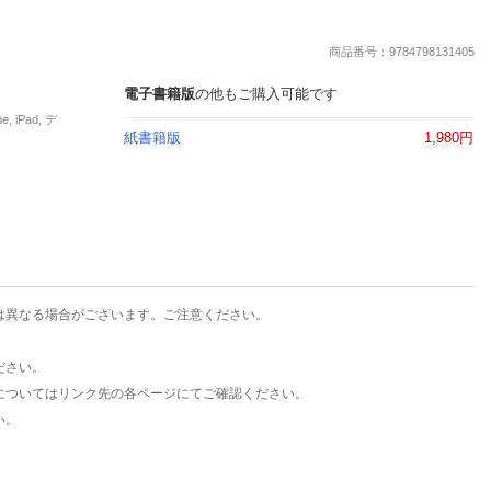
楽天チケット
エンタメニュース
商品番号：9784798131405
推し楽
電子書籍版
の他もご購入可能です
iPad, デ
紙書籍版
1,980円
は異なる場合がございます。ご注意ください。
ださい。
についてはリンク先の各ページにてご確認ください。
い。