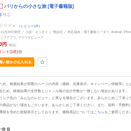
パリからの小さな旅 [電子書籍版]
まりこ
-
（
レビュー1件
）
年11月24日発売 ／ 小説・エッセイ ／ 翔泳社 ／ 対応端末：電子書籍リーダー, Android, iPhone, 
ップアプリ, ブラウザビューア
80円
(税込)
イント
1倍
ため、検索結果が実際のページの内容（価格、在庫表示、キャンペーン情報等）と
るため、検索結果の全件数とジャンル毎の合計件数が一致しない場合があります。
リンク先の「みんなのレビュー」と異なる場合がございます。あらかじめご了承く
の商品がない場合もございます。あらかじめご了承ください。また、送料・手数料
費税を含めた総額表示としております。価格表記については
こちら
をご参照くださ
ご意見