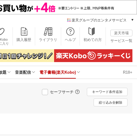
楽天グループのエンタメサービス
電子書籍
楽天市場
楽天Kobo
Kobo
購入履歴
ライブラリ
ヘルプ
初めての方
サービス一覧
本/ゲーム/CD/DVD
に入り
楽天ブックス
雑誌読み放題
楽天マガジン
放題
音楽配信
電子書籍(楽天Kobo)
R18+
音楽配信
楽天ミュージック
動画配信
セーフサーチ
キーワード条件追加
楽天TV
動画配信ガイド
絞り込み全解除
Rakuten PLAY
無料テレビ
Rチャンネル
チケット