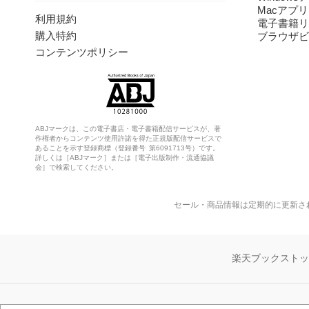
Macアプリ
利用規約
電子書籍リ
購入特約
ブラウザビ
コンテンツポリシー
ABJマークは、この電子書店・電子書籍配信サービスが、著
作権者からコンテンツ使用許諾を得た正規版配信サービスで
あることを示す登録商標（登録番号 第6091713号）です。
詳しくは［ABJマーク］または［電子出版制作・流通協議
会］で検索してください。
セール・商品情報は定期的に更新さ
楽天ブックスト