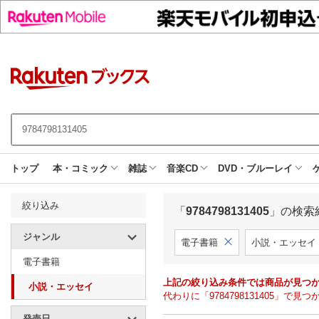
トップ
本・コミック
雑誌
音楽CD
DVD・ブルーレイ
絞り込み
「
9784798131405
」の検索
ジャンル
電子書籍
小説・エッセイ
電子書籍
上記の絞り込み条件では商品が見つ
小説・エッセイ
代わりに「9784798131405」
発売日