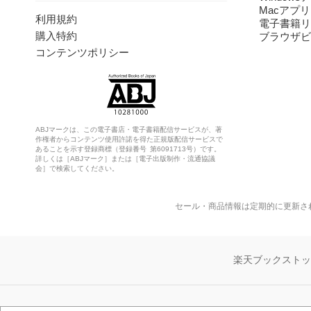
Macアプリ
利用規約
電子書籍リ
購入特約
ブラウザビ
コンテンツポリシー
ABJマークは、この電子書店・電子書籍配信サービスが、著
作権者からコンテンツ使用許諾を得た正規版配信サービスで
あることを示す登録商標（登録番号 第6091713号）です。
詳しくは［ABJマーク］または［電子出版制作・流通協議
会］で検索してください。
セール・商品情報は定期的に更新さ
楽天ブックスト