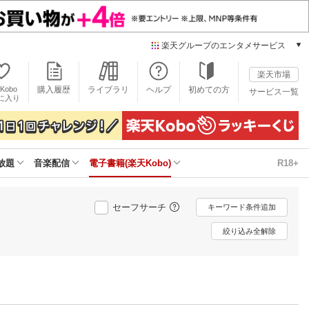
楽天グループのエンタメサービス
電子書籍
楽天市場
楽天Kobo
Kobo
購入履歴
ライブラリ
ヘルプ
初めての方
サービス一覧
本/ゲーム/CD/DVD
に入り
楽天ブックス
雑誌読み放題
楽天マガジン
放題
音楽配信
電子書籍(楽天Kobo)
R18+
音楽配信
楽天ミュージック
動画配信
セーフサーチ
キーワード条件追加
楽天TV
動画配信ガイド
絞り込み全解除
Rakuten PLAY
無料テレビ
Rチャンネル
チケット