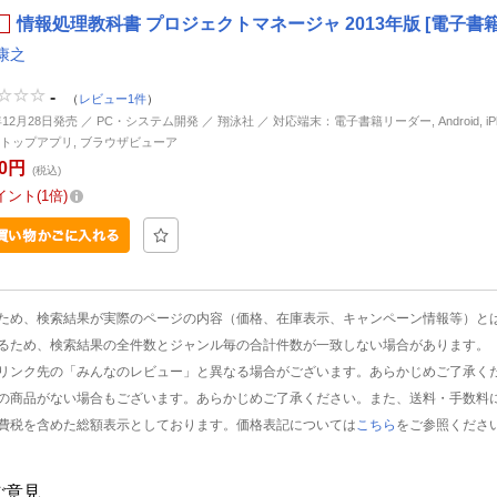
情報処理教科書 プロジェクトマネージャ 2013年版 [電子書籍
康之
-
（
レビュー1件
）
年12月28日発売 ／ PC・システム開発 ／ 翔泳社 ／ 対応端末：電子書籍リーダー, Android, iPhon
トップアプリ, ブラウザビューア
80円
(税込)
イント
1倍
ため、検索結果が実際のページの内容（価格、在庫表示、キャンペーン情報等）と
るため、検索結果の全件数とジャンル毎の合計件数が一致しない場合があります。
リンク先の「みんなのレビュー」と異なる場合がございます。あらかじめご了承く
の商品がない場合もございます。あらかじめご了承ください。また、送料・手数料
費税を含めた総額表示としております。価格表記については
こちら
をご参照くださ
ご意見