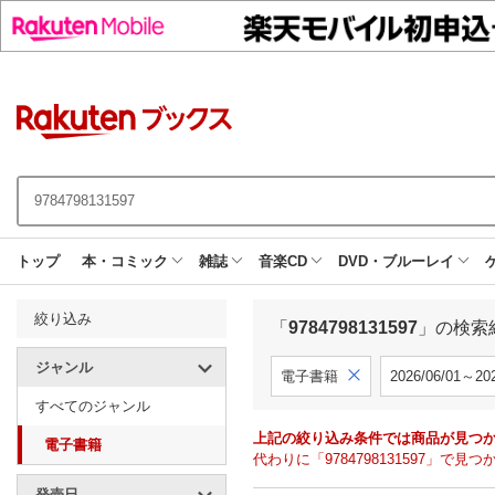
トップ
本・コミック
雑誌
音楽CD
DVD・ブルーレイ
絞り込み
「
9784798131597
」の検索
ジャンル
電子書籍
2026/06/01～202
すべてのジャンル
上記の絞り込み条件では商品が見つ
電子書籍
代わりに「9784798131597」
発売日