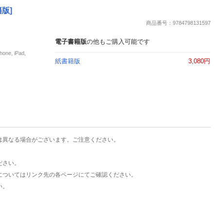
楽天チケット
版]
エンタメニュース
商品番号：9784798131597
推し楽
電子書籍版
の他もご購入可能です
e, iPad,
紙書籍版
3,080円
は異なる場合がございます。ご注意ください。
ださい。
についてはリンク先の各ページにてご確認ください。
い。