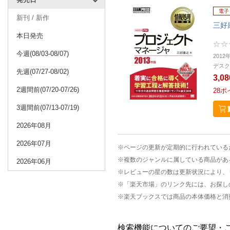
電子
新刊 / 新作
三好
本日発売
今週(08/03-08/07)
2012
デスク
先週(07/27-08/02)
3,0
2週間前(07/20-07/26)
28
ポ
3週間前(07/13-07/19)
2026年08月
2026年07月
※ページの更新が定期的に行われている
※複数のジャンルに属している商品があ
2026年06月
※レビューの星の数は更新状況により、
※「楽天市場」のリンク先には、お探し
※楽天ブックスでは商品の本体価格と消
検索機能についてのご要望・