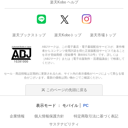
楽天Kobo ヘルプ
楽天ブックストップ
楽天Koboトップ
楽天市場トップ
ABJマークは、この電子書店・電子書籍配信サービスが、著作権
者からコンテンツ使用許諾を得た正規版配信サービスであること
を示す登録商標（登録番号 第6091713号）です。詳しくは
［ABJマーク］または［電子出版制作・流通協議会］で検索して
ください。
セール・商品情報は定期的に更新されるため、サイト内の表示価格がページによって異なる場
合がございます。最新の価格は買い物かごでご確認ください。
このページの先頭に戻る
表示モード
モバイル
PC
企業情報
個人情報保護方針
特定商取引法に基づく表記
サステナビリティ