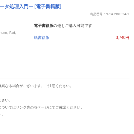
楽天チケット
データ処理入門ー [電子書籍版]
エンタメニュース
商品番号：9784798132471
推し楽
電子書籍版
の他もご購入可能です
e, iPad,
紙書籍版
3,740円
は異なる場合がございます。ご注意ください。
ださい。
についてはリンク先の各ページにてご確認ください。
い。