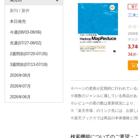
電子
新刊 / 新作
三木
本日発売
今週(08/03-08/06)
2009
デスク
先週(07/27-08/02)
3,7
2週間前(07/20-07/26)
34
ポ
3週間前(07/13-07/19)
2026年08月
2026年07月
※ページの更新が定期的に行われている
※複数のジャンルに属している商品があ
2026年06月
※レビューの星の数は更新状況により、
※「楽天市場」のリンク先には、お探し
※楽天ブックスでは商品の本体価格と消
検索機能についてのご要望・