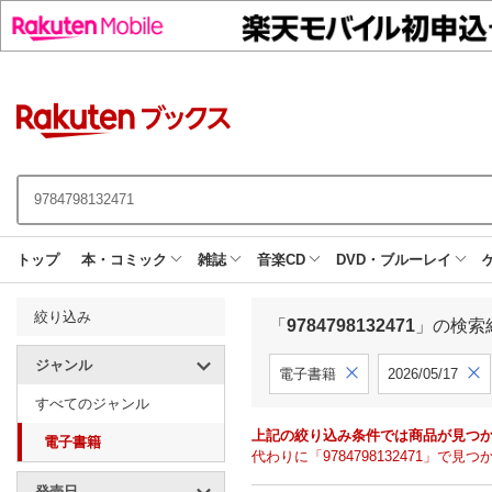
トップ
本・コミック
雑誌
音楽CD
DVD・ブルーレイ
絞り込み
「
9784798132471
」の検索
ジャンル
電子書籍
2026/05/17
すべてのジャンル
上記の絞り込み条件では商品が見つ
電子書籍
代わりに「9784798132471」
発売日