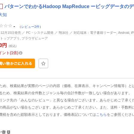
パターンでわかるHadoop MapReduce ービッグデータの
大知
-
（
レビュー2件
）
年12月15日発売 ／ PC・システム開発 ／ 翔泳社 ／ 対応端末：電子書籍リーダー, Android, iPhon
トップアプリ, ブラウザビューア
40円
(税込)
イント
1倍
ため、検索結果が実際のページの内容（価格、在庫表示、キャンペーン情報等）と
るため、検索結果の全件数とジャンル毎の合計件数が一致しない場合があります。
リンク先の「みんなのレビュー」と異なる場合がございます。あらかじめご了承く
の商品がない場合もございます。あらかじめご了承ください。また、送料・手数料
費税を含めた総額表示としております。価格表記については
こちら
をご参照くださ
ご意見