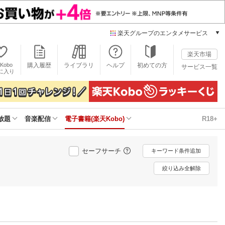
楽天グループのエンタメサービス
電子書籍
楽天市場
楽天Kobo
Kobo
購入履歴
ライブラリ
ヘルプ
初めての方
サービス一覧
本/ゲーム/CD/DVD
に入り
楽天ブックス
雑誌読み放題
楽天マガジン
放題
音楽配信
電子書籍(楽天Kobo)
R18+
音楽配信
楽天ミュージック
動画配信
セーフサーチ
キーワード条件追加
楽天TV
動画配信ガイド
絞り込み全解除
Rakuten PLAY
無料テレビ
Rチャンネル
チケット