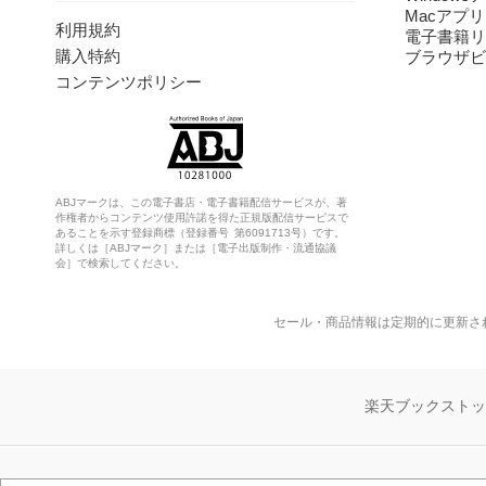
Macアプリ
利用規約
電子書籍リ
購入特約
ブラウザビ
コンテンツポリシー
ABJマークは、この電子書店・電子書籍配信サービスが、著
作権者からコンテンツ使用許諾を得た正規版配信サービスで
あることを示す登録商標（登録番号 第6091713号）です。
詳しくは［ABJマーク］または［電子出版制作・流通協議
会］で検索してください。
セール・商品情報は定期的に更新さ
楽天ブックスト