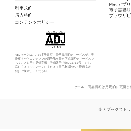
Macアプリ
利用規約
電子書籍リ
購入特約
ブラウザビ
コンテンツポリシー
ABJマークは、この電子書店・電子書籍配信サービスが、著
作権者からコンテンツ使用許諾を得た正規版配信サービスで
あることを示す登録商標（登録番号 第6091713号）です。
詳しくは［ABJマーク］または［電子出版制作・流通協議
会］で検索してください。
セール・商品情報は定期的に更新さ
楽天ブックスト