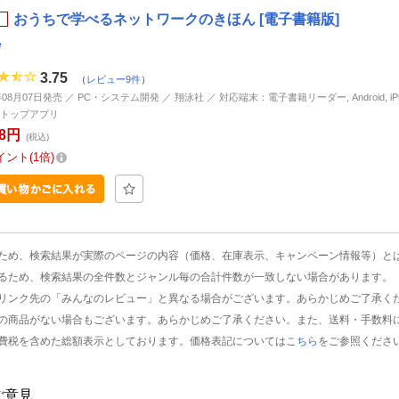
おうちで学べるネットワークのきほん [電子書籍版]
e
3.75
（
レビュー9件
）
年08月07日発売 ／ PC・システム開発 ／ 翔泳社 ／ 対応端末：電子書籍リーダー, Android, iPhon
トップアプリ
78円
(税込)
イント
1倍
ため、検索結果が実際のページの内容（価格、在庫表示、キャンペーン情報等）と
るため、検索結果の全件数とジャンル毎の合計件数が一致しない場合があります。
リンク先の「みんなのレビュー」と異なる場合がございます。あらかじめご了承く
の商品がない場合もございます。あらかじめご了承ください。また、送料・手数料
費税を含めた総額表示としております。価格表記については
こちら
をご参照くださ
ご意見