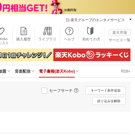
楽天グループのエンタメサービス
電子書籍
楽天市場
楽天Kobo
Kobo
購入履歴
ライブラリ
ヘルプ
初めての方
サービス一覧
本/ゲーム/CD/DVD
に入り
楽天ブックス
雑誌読み放題
楽天マガジン
放題
音楽配信
電子書籍(楽天Kobo)
R18+
音楽配信
楽天ミュージック
動画配信
セーフサーチ
キーワード条件追加
楽天TV
動画配信ガイド
絞り込み全解除
Rakuten PLAY
無料テレビ
Rチャンネル
チケット