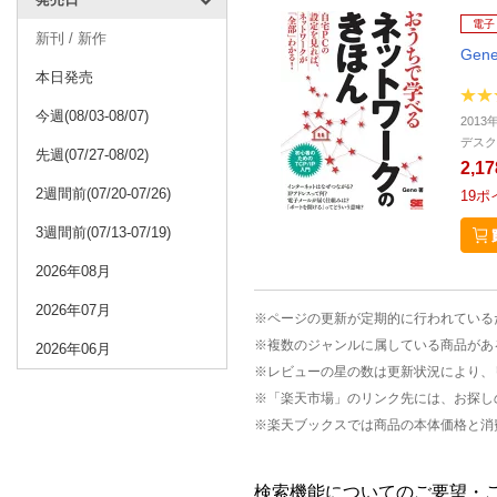
電子
新刊 / 新作
Gen
本日発売
今週(08/03-08/07)
2013
デスク
先週(07/27-08/02)
2,1
2週間前(07/20-07/26)
19
ポ
3週間前(07/13-07/19)
2026年08月
2026年07月
※ページの更新が定期的に行われている
※複数のジャンルに属している商品があ
2026年06月
※レビューの星の数は更新状況により、
※「楽天市場」のリンク先には、お探し
※楽天ブックスでは商品の本体価格と消
検索機能についてのご要望・