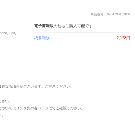
楽天チケット
エンタメニュース
商品番号：9784798132631
推し楽
電子書籍版
の他もご購入可能です
e, iPad,
紙書籍版
2,178円
は異なる場合がございます。ご注意ください。
ださい。
についてはリンク先の各ページにてご確認ください。
い。