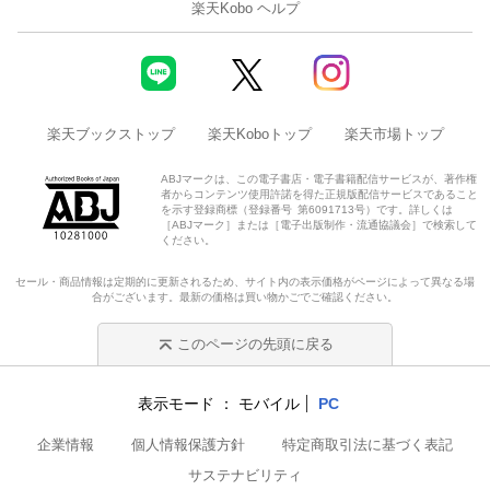
楽天Kobo ヘルプ
楽天ブックストップ
楽天Koboトップ
楽天市場トップ
ABJマークは、この電子書店・電子書籍配信サービスが、著作権
者からコンテンツ使用許諾を得た正規版配信サービスであること
を示す登録商標（登録番号 第6091713号）です。詳しくは
［ABJマーク］または［電子出版制作・流通協議会］で検索して
ください。
セール・商品情報は定期的に更新されるため、サイト内の表示価格がページによって異なる場
合がございます。最新の価格は買い物かごでご確認ください。
このページの先頭に戻る
表示モード
モバイル
PC
企業情報
個人情報保護方針
特定商取引法に基づく表記
サステナビリティ