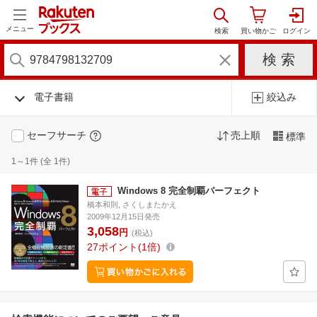
メニュー
電子書籍
絞込み
セーフサーチ
売上順
標準
1～1件 (全 1件)
Windows 8 完全制覇パーフェクト
橋本和則, さくしまたかえ
2009年12月15日発売
3,058
円
(税込)
27
ポイント
1倍