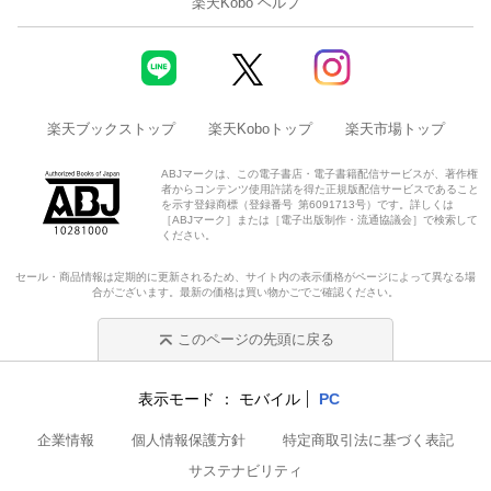
楽天Kobo ヘルプ
楽天ブックストップ
楽天Koboトップ
楽天市場トップ
ABJマークは、この電子書店・電子書籍配信サービスが、著作権
者からコンテンツ使用許諾を得た正規版配信サービスであること
を示す登録商標（登録番号 第6091713号）です。詳しくは
［ABJマーク］または［電子出版制作・流通協議会］で検索して
ください。
セール・商品情報は定期的に更新されるため、サイト内の表示価格がページによって異なる場
合がございます。最新の価格は買い物かごでご確認ください。
このページの先頭に戻る
表示モード
モバイル
PC
企業情報
個人情報保護方針
特定商取引法に基づく表記
サステナビリティ