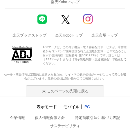
楽天Kobo ヘルプ
楽天ブックストップ
楽天Koboトップ
楽天市場トップ
ABJマークは、この電子書店・電子書籍配信サービスが、著作権
者からコンテンツ使用許諾を得た正規版配信サービスであること
を示す登録商標（登録番号 第6091713号）です。詳しくは
［ABJマーク］または［電子出版制作・流通協議会］で検索して
ください。
セール・商品情報は定期的に更新されるため、サイト内の表示価格がページによって異なる場
合がございます。最新の価格は買い物かごでご確認ください。
このページの先頭に戻る
表示モード
モバイル
PC
企業情報
個人情報保護方針
特定商取引法に基づく表記
サステナビリティ