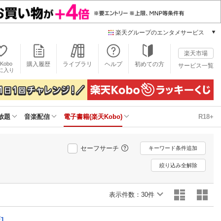
楽天グループのエンタメサービス
電子書籍
楽天市場
楽天Kobo
Kobo
購入履歴
ライブラリ
ヘルプ
初めての方
サービス一覧
本/ゲーム/CD/DVD
に入り
楽天ブックス
雑誌読み放題
楽天マガジン
放題
音楽配信
電子書籍(楽天Kobo)
R18+
音楽配信
楽天ミュージック
動画配信
セーフサーチ
キーワード条件追加
楽天TV
動画配信ガイド
絞り込み全解除
Rakuten PLAY
無料テレビ
表示件数：
30件
Rチャンネル
チケット
]