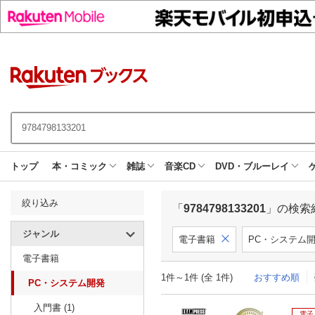
トップ
本・コミック
雑誌
音楽CD
DVD・ブルーレイ
絞り込み
「
9784798133201
」の検索
ジャンル
電子書籍
PC・システム
電子書籍
1件～1件 (全 1件)
おすすめ順
PC・システム開発
入門書 (1)
電子