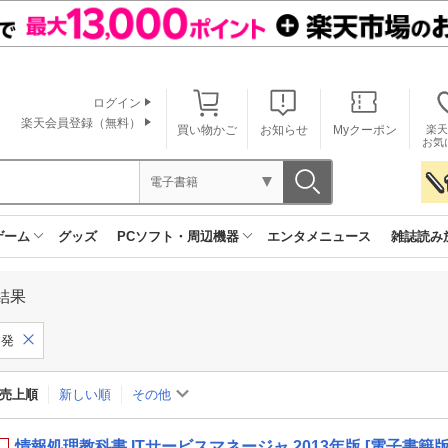
ログイン
楽天会員登録（無料）
買い物かご
お知らせ
Myクーポン
楽天
お気
電子書籍
ゲーム
グッズ
PCソフト・周辺機器
エンタメニュース
雑誌読み
結果
開発
売上順
新しい順
その他
情報処理教科書 ITサービスマネージャ 2013年版 [電子書籍版