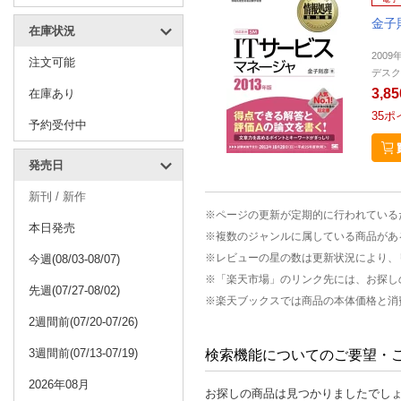
金子
在庫状況
2009
注文可能
デスク
3,8
在庫あり
35
ポ
予約受付中
発売日
新刊 / 新作
※ページの更新が定期的に行われている
本日発売
※複数のジャンルに属している商品があ
※レビューの星の数は更新状況により、
今週(08/03-08/07)
※「楽天市場」のリンク先には、お探し
先週(07/27-08/02)
※楽天ブックスでは商品の本体価格と消
2週間前(07/20-07/26)
3週間前(07/13-07/19)
検索機能についてのご要望・
2026年08月
お探しの商品は見つかりましたでし