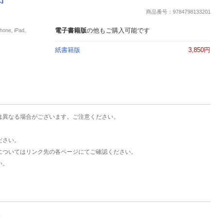
楽天チケット
商品番号：9784798133201
エンタメニュース
推し楽
電子書籍版
の他もご購入可能です
e, iPad,
紙書籍版
3,850円
は異なる場合がございます。ご注意ください。
ださい。
についてはリンク先の各ページにてご確認ください。
い。
。