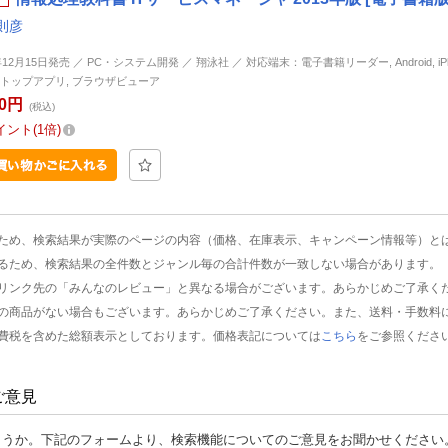
則彦
年12月15日発売 ／ PC・システム開発 ／ 翔泳社 ／ 対応端末：電子書籍リーダー, Android, iPhon
トップアプリ, ブラウザビューア
50円
(税込)
イント
1倍
ため、検索結果が実際のページの内容（価格、在庫表示、キャンペーン情報等）と
るため、検索結果の全件数とジャンル毎の合計件数が一致しない場合があります。
リンク先の「みんなのレビュー」と異なる場合がございます。あらかじめご了承く
の商品がない場合もございます。あらかじめご了承ください。また、送料・手数料
費税を含めた総額表示としております。価格表記については
こちら
をご参照くださ
ご意見
ょうか。下記のフォームより、検索機能についてのご意見をお聞かせください