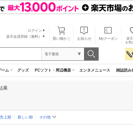
ログイン
楽天会員登録（無料）
買い物かご
お知らせ
Myクーポン
楽天
お気
電子書籍
ゲーム
グッズ
PCソフト・周辺機器
エンタメニュース
雑誌読み
結果
売上順
新しい順
その他