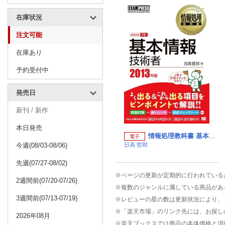
在庫状況
注文可能
在庫あり
予約受付中
発売日
新刊 / 新作
本日発売
情報処理教科書 基本情報技術者 2013年版
電子
今週(08/03-08/06)
日高 哲郎
先週(07/27-08/02)
※ページの更新が定期的に行われている
2週間前(07/20-07/26)
※複数のジャンルに属している商品があ
3週間前(07/13-07/19)
※レビューの星の数は更新状況により、
※「楽天市場」のリンク先には、お探し
2026年08月
※楽天ブックスでは商品の本体価格と消