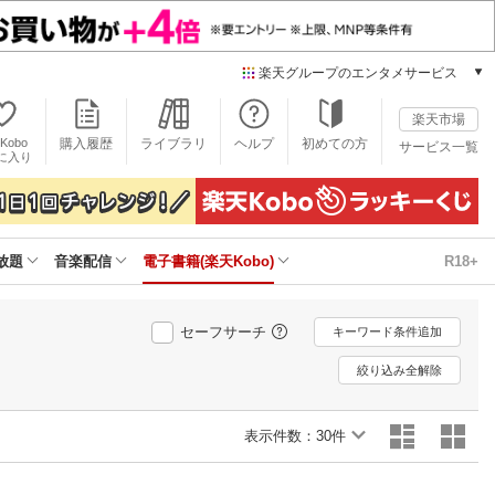
楽天グループのエンタメサービス
電子書籍
楽天市場
楽天Kobo
Kobo
購入履歴
ライブラリ
ヘルプ
初めての方
サービス一覧
本/ゲーム/CD/DVD
に入り
楽天ブックス
雑誌読み放題
楽天マガジン
放題
音楽配信
電子書籍(楽天Kobo)
R18+
音楽配信
楽天ミュージック
動画配信
セーフサーチ
キーワード条件追加
楽天TV
動画配信ガイド
絞り込み全解除
Rakuten PLAY
無料テレビ
表示件数：
30件
Rチャンネル
チケット