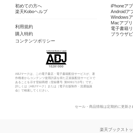
初めての方へ
iPhoneア
楽天Koboヘルプ
Android
Windows
Macアプリ
利用規約
電子書籍リ
購入特約
ブラウザビ
コンテンツポリシー
ABJマークは、この電子書店・電子書籍配信サービスが、著
作権者からコンテンツ使用許諾を得た正規版配信サービスで
あることを示す登録商標（登録番号 第6091713号）です。
詳しくは［ABJマーク］または［電子出版制作・流通協議
会］で検索してください。
セール・商品情報は定期的に更新さ
楽天ブックスト