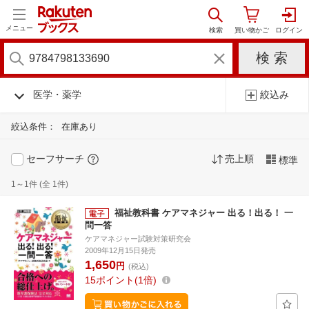
メニュー
医学・薬学
絞込み
絞込条件：
在庫あり
セーフサーチ
売上順
標準
1～1件 (全 1件)
福祉教科書 ケアマネジャー 出る！出る！ 一
問一答
ケアマネジャー試験対策研究会
2009年12月15日発売
1,650
円
(税込)
15
ポイント
1倍