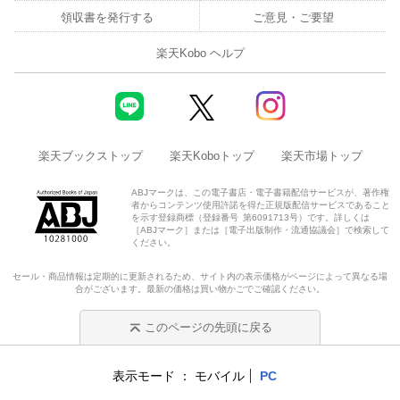
領収書を発行する
ご意見・ご要望
楽天Kobo ヘルプ
楽天ブックストップ
楽天Koboトップ
楽天市場トップ
ABJマークは、この電子書店・電子書籍配信サービスが、著作権
者からコンテンツ使用許諾を得た正規版配信サービスであること
を示す登録商標（登録番号 第6091713号）です。詳しくは
［ABJマーク］または［電子出版制作・流通協議会］で検索して
ください。
セール・商品情報は定期的に更新されるため、サイト内の表示価格がページによって異なる場
合がございます。最新の価格は買い物かごでご確認ください。
このページの先頭に戻る
表示モード
モバイル
PC