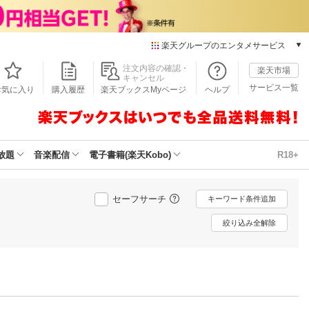
楽天グループのエンタメサービス
本/ゲーム/CD/DVD
注文内容の確認・
楽天市場
キャンセル
楽天ブックス
サービス一覧
お気に入り
購入履歴
楽天ブックスMyページ
ヘルプ
電子書籍
楽天Kobo
雑誌読み放題
楽天マガジン
放題
音楽配信
電子書籍(楽天Kobo)
R18+
音楽配信
楽天ミュージック
動画配信
セーフサーチ
キーワード条件追加
楽天TV
絞り込み全解除
動画配信ガイド
Rakuten PLAY
無料テレビ
Rチャンネル
チケット