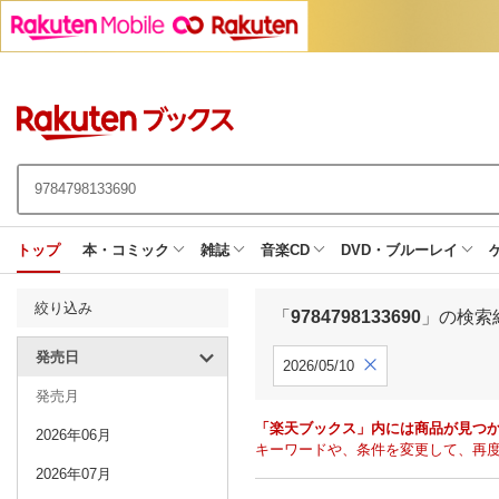
トップ
本・コミック
雑誌
音楽CD
DVD・ブルーレイ
絞り込み
「
9784798133690
」の検索
発売日
2026/05/10
発売月
「楽天ブックス」内には商品が見つ
2026年06月
キーワードや、条件を変更して、再
2026年07月