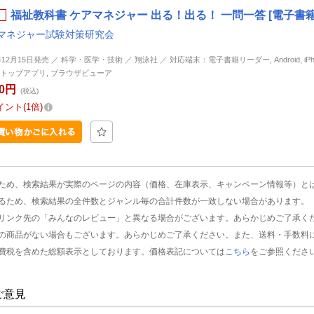
福祉教科書 ケアマネジャー 出る！出る！ 一問一答 [電子書籍
マネジャー試験対策研究会
年12月15日発売 ／ 科学・医学・技術 ／ 翔泳社 ／ 対応端末：電子書籍リーダー, Android, iPhone
トップアプリ, ブラウザビューア
50円
(税込)
イント
1倍
ため、検索結果が実際のページの内容（価格、在庫表示、キャンペーン情報等）と
るため、検索結果の全件数とジャンル毎の合計件数が一致しない場合があります。
リンク先の「みんなのレビュー」と異なる場合がございます。あらかじめご了承く
の商品がない場合もございます。あらかじめご了承ください。また、送料・手数料
費税を含めた総額表示としております。価格表記については
こちら
をご参照くださ
ご意見