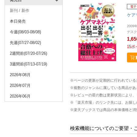
電子
新刊 / 新作
ケア
本日発売
2009
今週(08/03-08/08)
デスク
1,6
先週(07/27-08/02)
15
ポ
2週間前(07/20-07/26)
3週間前(07/13-07/19)
2026年08月
※ページの更新が定期的に行われている
2026年07月
※複数のジャンルに属している商品があ
※レビューの星の数は更新状況により、
2026年06月
※「楽天市場」のリンク先には、お探し
※楽天ブックスでは商品の本体価格と消
検索機能についてのご要望・