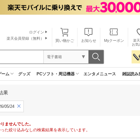
ログイン
楽天会員登録（無料）
買い物かご
お知らせ
Myクーポン
楽天
お気
電子書籍
ゲーム
グッズ
PCソフト・周辺機器
エンタメニュース
雑誌読み
結果
6/05/24
かりませんでした。
で見つかった絞り込みなしの検索結果を表示しています。