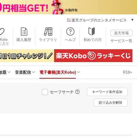
楽天グループのエンタメサービス
電子書籍
楽天市場
楽天Kobo
Kobo
購入履歴
ライブラリ
ヘルプ
初めての方
サービス一覧
本/ゲーム/CD/DVD
に入り
楽天ブックス
雑誌読み放題
楽天マガジン
放題
音楽配信
電子書籍(楽天Kobo)
R18+
音楽配信
楽天ミュージック
動画配信
セーフサーチ
キーワード条件追加
楽天TV
動画配信ガイド
絞り込み全解除
Rakuten PLAY
無料テレビ
Rチャンネル
チケット