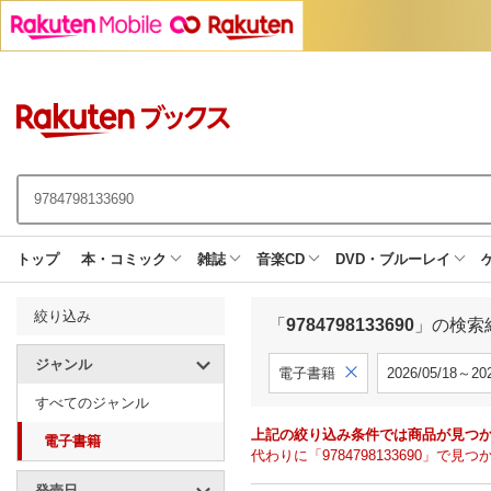
トップ
本・コミック
雑誌
音楽CD
DVD・ブルーレイ
絞り込み
「
9784798133690
」の検索
ジャンル
電子書籍
2026/05/18～202
すべてのジャンル
上記の絞り込み条件では商品が見つ
電子書籍
代わりに「9784798133690」
発売日