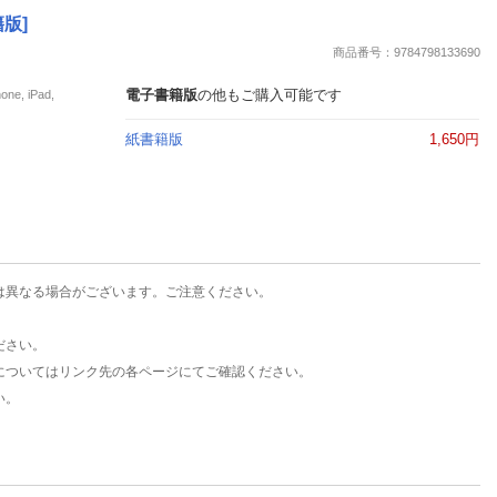
楽天チケット
版]
エンタメニュース
商品番号：9784798133690
推し楽
電子書籍版
の他もご購入可能です
, iPad,
紙書籍版
1,650円
は異なる場合がございます。ご注意ください。
ださい。
についてはリンク先の各ページにてご確認ください。
い。