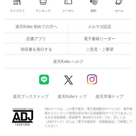
ライブラリ
ランキング
クーポン
無料
セール
楽天Kobo 初めての方へ
メルマガ設定
読書アプリ
電子書籍リーダー
領収書を発行する
ご意見・ご要望
楽天Kobo ヘルプ
楽天ブックストップ
楽天Koboトップ
楽天市場トップ
ABJマークは、この電子書店・電子書籍配信サービスが、著作権
者からコンテンツ使用許諾を得た正規版配信サービスであること
を示す登録商標（登録番号 第6091713号）です。詳しくは
［ABJマーク］または［電子出版制作・流通協議会］で検索して
ください。