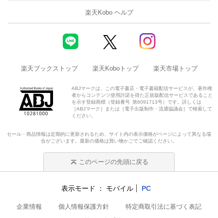
楽天Kobo ヘルプ
楽天ブックストップ
楽天Koboトップ
楽天市場トップ
ABJマークは、この電子書店・電子書籍配信サービスが、著作権
者からコンテンツ使用許諾を得た正規版配信サービスであること
を示す登録商標（登録番号 第6091713号）です。詳しくは
［ABJマーク］または［電子出版制作・流通協議会］で検索して
ください。
セール・商品情報は定期的に更新されるため、サイト内の表示価格がページによって異なる場
合がございます。最新の価格は買い物かごでご確認ください。
このページの先頭に戻る
表示モード
モバイル
PC
企業情報
個人情報保護方針
特定商取引法に基づく表記