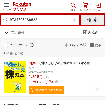
メニュー
電子書籍
絞込み
セーフサーチ
おすすめ順
標準
1～1件 (全 1件)
ど素人がはじめる株の本 NISA対応版
なべ
2013年01月08日発売
1,518
円
(税込)
13
ポイント
1倍