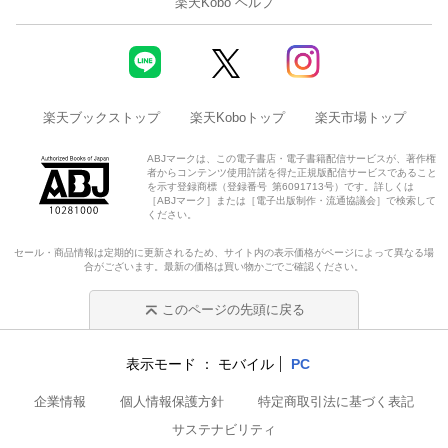
楽天Kobo ヘルプ
楽天ブックストップ
楽天Koboトップ
楽天市場トップ
ABJマークは、この電子書店・電子書籍配信サービスが、著作権
者からコンテンツ使用許諾を得た正規版配信サービスであること
を示す登録商標（登録番号 第6091713号）です。詳しくは
［ABJマーク］または［電子出版制作・流通協議会］で検索して
ください。
セール・商品情報は定期的に更新されるため、サイト内の表示価格がページによって異なる場
合がございます。最新の価格は買い物かごでご確認ください。
このページの先頭に戻る
表示モード
モバイル
PC
企業情報
個人情報保護方針
特定商取引法に基づく表記
サステナビリティ