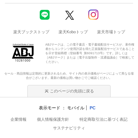
楽天ブックストップ
楽天Koboトップ
楽天市場トップ
ABJマークは、この電子書店・電子書籍配信サービスが、著作権
者からコンテンツ使用許諾を得た正規版配信サービスであること
を示す登録商標（登録番号 第6091713号）です。詳しくは
［ABJマーク］または［電子出版制作・流通協議会］で検索して
ください。
セール・商品情報は定期的に更新されるため、サイト内の表示価格がページによって異なる場
合がございます。最新の価格は買い物かごでご確認ください。
このページの先頭に戻る
表示モード
モバイル
PC
企業情報
個人情報保護方針
特定商取引法に基づく表記
サステナビリティ