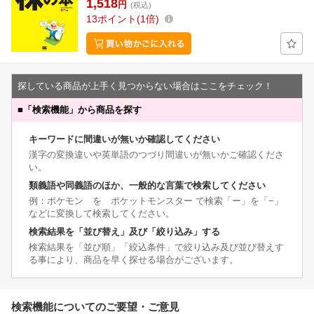
1,518
円
(税込)
13
ポイント
1倍
探している商品が上手く見つからない場合はここをチェック！
■
「検索機能」から商品を探す
キーワードに間違いが無いか確認してください
漢字の変換違いや英単語のつづり間違いが無いかご確認くださ
い。
類義語や同義語のほか、一般的な言葉で検索してください
例：ポケモン を ポケットモンスター で検索「ー」を「−」
などに変換して検索してください。
検索結果を「並び替え」及び「絞り込み」する
検索結果を「並び順」「絞込条件」で絞り込み及び並び替えす
る事により、商品を早く探せる場合がございます。
検索機能についてのご要望・ご意見