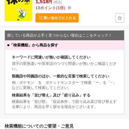
1,518
円
(税込)
13
ポイント
1倍
探している商品が上手く見つからない場合はここをチェック！
■
「検索機能」から商品を探す
キーワードに間違いが無いか確認してください
漢字の変換違いや英単語のつづり間違いが無いかご確認くださ
い。
類義語や同義語のほか、一般的な言葉で検索してください
例：ポケモン を ポケットモンスター で検索「ー」を「−」
などに変換して検索してください。
検索結果を「並び替え」及び「絞り込み」する
検索結果を「並び順」「絞込条件」で絞り込み及び並び替えす
る事により、商品を早く探せる場合がございます。
検索機能についてのご要望・ご意見