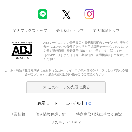
楽天ブックストップ
楽天Koboトップ
楽天市場トップ
ABJマークは、この電子書店・電子書籍配信サービスが、著作権
者からコンテンツ使用許諾を得た正規版配信サービスであること
を示す登録商標（登録番号 第6091713号）です。詳しくは
［ABJマーク］または［電子出版制作・流通協議会］で検索して
ください。
セール・商品情報は定期的に更新されるため、サイト内の表示価格がページによって異なる場
合がございます。最新の価格は買い物かごでご確認ください。
このページの先頭に戻る
表示モード
モバイル
PC
企業情報
個人情報保護方針
特定商取引法に基づく表記
サステナビリティ