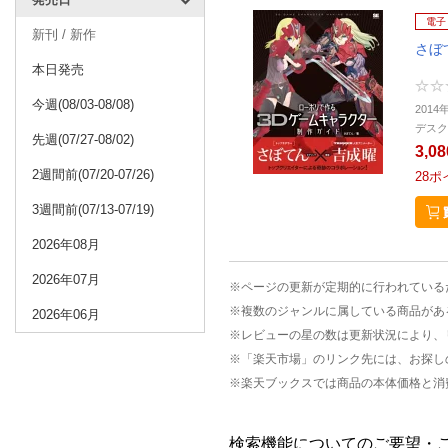
電子
新刊 / 新作
さぼ
本日発売
今週(08/03-08/08)
2014
デスク
先週(07/27-08/02)
3,0
2週間前(07/20-07/26)
28
ポ
3週間前(07/13-07/19)
2026年08月
2026年07月
※ページの更新が定期的に行われている
※複数のジャンルに属している商品があ
2026年06月
※レビューの星の数は更新状況により、
※「楽天市場」のリンク先には、お探し
※楽天ブックスでは商品の本体価格と消
検索機能についてのご要望・