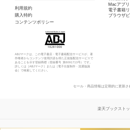
Macアプリ
利用規約
電子書籍リ
購入特約
ブラウザビ
コンテンツポリシー
ABJマークは、この電子書店・電子書籍配信サービスが、著
作権者からコンテンツ使用許諾を得た正規版配信サービスで
あることを示す登録商標（登録番号 第6091713号）です。
詳しくは［ABJマーク］または［電子出版制作・流通協議
会］で検索してください。
セール・商品情報は定期的に更新さ
楽天ブックスト