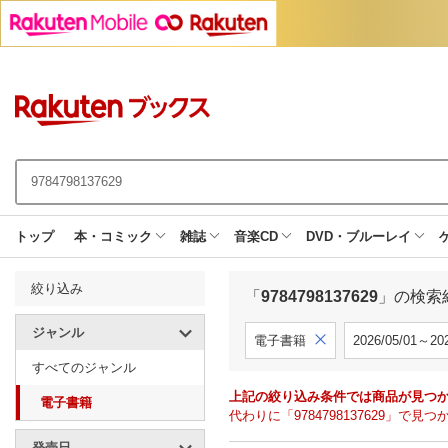
トップ
本・コミック
雑誌
音楽CD
DVD・ブルーレイ
絞り込み
「
9784798137629
」の検索
ジャンル
電子書籍
2026/05/01～202
すべてのジャンル
上記の絞り込み条件では商品が見つ
電子書籍
代わりに「9784798137629」
発売日