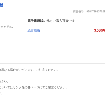
楽天チケット
版]
エンタメニュース
商品番号：9784798137629
推し楽
電子書籍版
の他もご購入可能です
e, iPad,
紙書籍版
3,080円
は異なる場合がございます。ご注意ください。
ださい。
についてはリンク先の各ページにてご確認ください。
い。