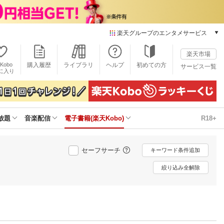
楽天グループのエンタメサービス
電子書籍
楽天市場
楽天Kobo
Kobo
購入履歴
ライブラリ
ヘルプ
初めての方
サービス一覧
本/ゲーム/CD/DVD
に入り
楽天ブックス
雑誌読み放題
楽天マガジン
放題
音楽配信
電子書籍(楽天Kobo)
R18+
音楽配信
楽天ミュージック
動画配信
セーフサーチ
キーワード条件追加
楽天TV
動画配信ガイド
絞り込み全解除
Rakuten PLAY
無料テレビ
Rチャンネル
チケット