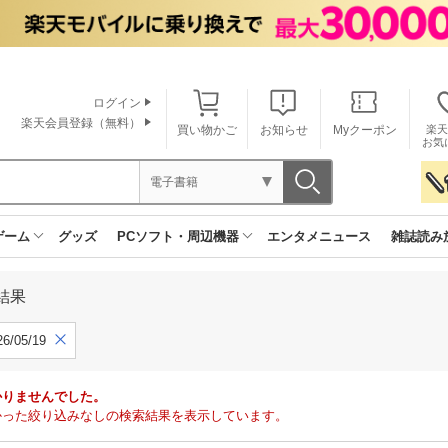
ログイン
楽天会員登録（無料）
買い物かご
お知らせ
Myクーポン
楽天
お気
電子書籍
ゲーム
グッズ
PCソフト・周辺機器
エンタメニュース
雑誌読み
結果
6/05/19
かりませんでした。
で見つかった絞り込みなしの検索結果を表示しています。