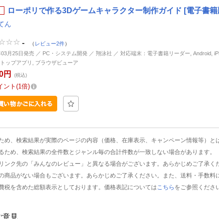
ローポリで作る3Dゲームキャラクター制作ガイド [電子書籍
てん
-
（
レビュー2件
）
年03月25日発売 ／ PC・システム開発 ／ 翔泳社 ／ 対応端末：電子書籍リーダー, Android, iPhon
トップアプリ, ブラウザビューア
80円
(税込)
イント
1倍
ため、検索結果が実際のページの内容（価格、在庫表示、キャンペーン情報等）と
るため、検索結果の全件数とジャンル毎の合計件数が一致しない場合があります。
リンク先の「みんなのレビュー」と異なる場合がございます。あらかじめご了承く
の商品がない場合もございます。あらかじめご了承ください。また、送料・手数料
費税を含めた総額表示としております。価格表記については
こちら
をご参照くださ
ご意見