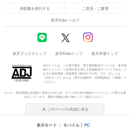
領収書を発行する
ご意見・ご要望
楽天Kobo ヘルプ
楽天ブックストップ
楽天Koboトップ
楽天市場トップ
ABJマークは、この電子書店・電子書籍配信サービスが、著作権
者からコンテンツ使用許諾を得た正規版配信サービスであること
を示す登録商標（登録番号 第6091713号）です。詳しくは
［ABJマーク］または［電子出版制作・流通協議会］で検索して
ください。
セール・商品情報は定期的に更新されるため、サイト内の表示価格がページによって異なる場
合がございます。最新の価格は買い物かごでご確認ください。
このページの先頭に戻る
表示モード
モバイル
PC