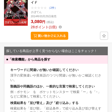
イド
（2件）
さぼてん
2014年03月25日発売
3,080
円
(税込)
28
ポイント
1倍
探している商品が上手く見つからない場合はここをチェック！
■
「検索機能」から商品を探す
キーワードに間違いが無いか確認してください
漢字の変換違いや英単語のつづり間違いが無いかご確認くださ
い。
類義語や同義語のほか、一般的な言葉で検索してください
例：ポケモン を ポケットモンスター で検索「ー」を「−」
などに変換して検索してください。
検索結果を「並び替え」及び「絞り込み」する
検索結果を「並び順」「絞込条件」で絞り込み及び並び替えす