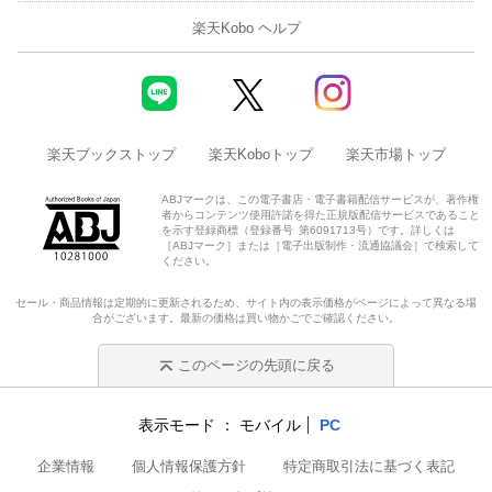
楽天Kobo ヘルプ
楽天ブックストップ
楽天Koboトップ
楽天市場トップ
ABJマークは、この電子書店・電子書籍配信サービスが、著作権
者からコンテンツ使用許諾を得た正規版配信サービスであること
を示す登録商標（登録番号 第6091713号）です。詳しくは
［ABJマーク］または［電子出版制作・流通協議会］で検索して
ください。
セール・商品情報は定期的に更新されるため、サイト内の表示価格がページによって異なる場
合がございます。最新の価格は買い物かごでご確認ください。
このページの先頭に戻る
表示モード
モバイル
PC
企業情報
個人情報保護方針
特定商取引法に基づく表記