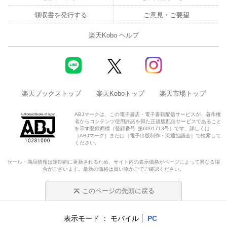
領収書を発行する
ご意見・ご要望
楽天Kobo ヘルプ
楽天ブックストップ
楽天Koboトップ
楽天市場トップ
ABJマークは、この電子書店・電子書籍配信サービスが、著作権
者からコンテンツ使用許諾を得た正規版配信サービスであること
を示す登録商標（登録番号 第6091713号）です。詳しくは
［ABJマーク］または［電子出版制作・流通協議会］で検索して
ください。
セール・商品情報は定期的に更新されるため、サイト内の表示価格がページによって異なる場
合がございます。最新の価格は買い物かごでご確認ください。
このページの先頭に戻る
表示モード
モバイル
PC