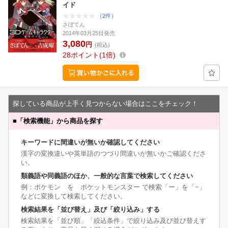
イド
（2件）
さぼてん
2014年03月25日発売
3,080
円
(税込)
28
ポイント
1倍
探している商品が上手く見つからない場合はここをチェック！
■
「検索機能」から商品を探す
キーワードに間違いが無いか確認してください
漢字の変換違いや英単語のつづり間違いが無いかご確認くださ
い。
類義語や同義語のほか、一般的な言葉で検索してください
例：ポケモン を ポケットモンスター で検索「ー」を「−」
などに変換して検索してください。
検索結果を「並び替え」及び「絞り込み」する
検索結果を「並び順」「絞込条件」で絞り込み及び並び替えす