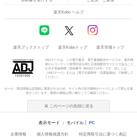
楽天Kobo ヘルプ
楽天ブックストップ
楽天Koboトップ
楽天市場トップ
ABJマークは、この電子書店・電子書籍配信サービスが、著作権
者からコンテンツ使用許諾を得た正規版配信サービスであること
を示す登録商標（登録番号 第6091713号）です。詳しくは
［ABJマーク］または［電子出版制作・流通協議会］で検索して
ください。
セール・商品情報は定期的に更新されるため、サイト内の表示価格がページによって異なる場
合がございます。最新の価格は買い物かごでご確認ください。
このページの先頭に戻る
表示モード
モバイル
PC
企業情報
個人情報保護方針
特定商取引法に基づく表記