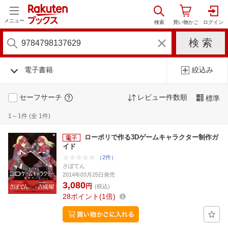
メニュー
電子書籍
絞込み
セーフサーチ
レビュー件数順
標準
1～1件 (全 1件)
ローポリで作る3Dゲームキャラクター制作ガ
イド
（2件）
さぼてん
2014年03月25日発売
3,080
円
(税込)
28
ポイント
1倍