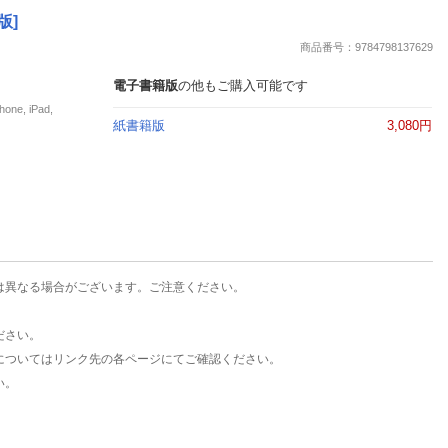
楽天チケット
版]
エンタメニュース
商品番号：9784798137629
推し楽
電子書籍版
の他もご購入可能です
e, iPad,
紙書籍版
3,080円
は異なる場合がございます。ご注意ください。
ださい。
についてはリンク先の各ページにてご確認ください。
い。