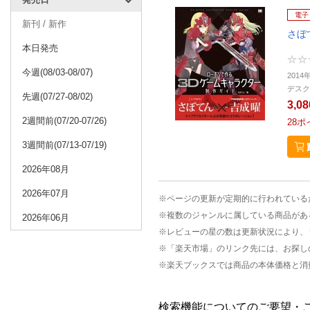
電子
新刊 / 新作
さぼ
本日発売
今週(08/03-08/07)
2014
デスク
先週(07/27-08/02)
3,0
2週間前(07/20-07/26)
28
ポ
3週間前(07/13-07/19)
2026年08月
2026年07月
※ページの更新が定期的に行われている
※複数のジャンルに属している商品があ
2026年06月
※レビューの星の数は更新状況により、
※「楽天市場」のリンク先には、お探し
※楽天ブックスでは商品の本体価格と消
検索機能についてのご要望・