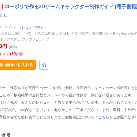
ローポリで作る3Dゲームキャラクター制作ガイド [電子書籍
てん
-
（
レビュー2件
）
年03月25日発売 ／ PC・システム開発 ／ 翔泳社 ／ 対応端末：電子書籍リーダー, Android, iPhon
トップアプリ, ブラウザビューア
80円
(税込)
イント
1倍
ため、検索結果が実際のページの内容（価格、在庫表示、キャンペーン情報等）と
るため、検索結果の全件数とジャンル毎の合計件数が一致しない場合があります。
リンク先の「みんなのレビュー」と異なる場合がございます。あらかじめご了承く
の商品がない場合もございます。あらかじめご了承ください。また、送料・手数料
費税を含めた総額表示としております。価格表記については
こちら
をご参照くださ
ご意見