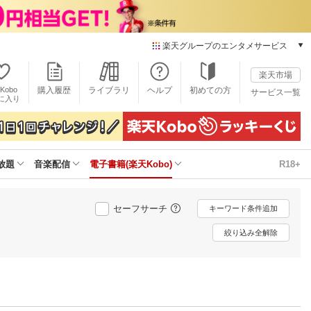
楽天グループのエンタメサービス
電子書籍
楽天市場
楽天Kobo
Kobo
購入履歴
ライブラリ
ヘルプ
初めての方
サービス一覧
本/ゲーム/CD/DVD
に入り
楽天ブックス
雑誌読み放題
楽天マガジン
放題
音楽配信
電子書籍(楽天Kobo)
R18+
音楽配信
楽天ミュージック
動画配信
セーフサーチ
キーワード条件追加
楽天TV
動画配信ガイド
絞り込み全解除
Rakuten PLAY
無料テレビ
Rチャンネル
チケット