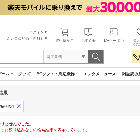
ログイン
楽天会員登録（無料）
買い物かご
お知らせ
Myクーポン
楽天
お気
電子書籍
ゲーム
グッズ
PCソフト・周辺機器
エンタメニュース
雑誌読み
結果
6/03/31
かりませんでした。
で見つかった絞り込みなしの検索結果を表示しています。