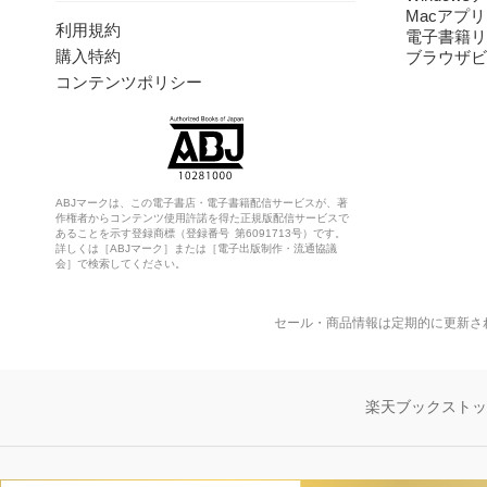
Macアプリ
利用規約
電子書籍リ
購入特約
ブラウザビ
コンテンツポリシー
ABJマークは、この電子書店・電子書籍配信サービスが、著
作権者からコンテンツ使用許諾を得た正規版配信サービスで
あることを示す登録商標（登録番号 第6091713号）です。
詳しくは［ABJマーク］または［電子出版制作・流通協議
会］で検索してください。
セール・商品情報は定期的に更新さ
楽天ブックスト