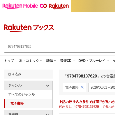
トップ
本・コミック
雑誌
音楽CD
DVD・ブルーレイ
絞り込み
「
9784798137629
」の検索
ジャンル
電子書籍
2026/03/01～202
すべてのジャンル
上記の絞り込み条件では商品が見つ
電子書籍
代わりに「9784798137629」
発売日