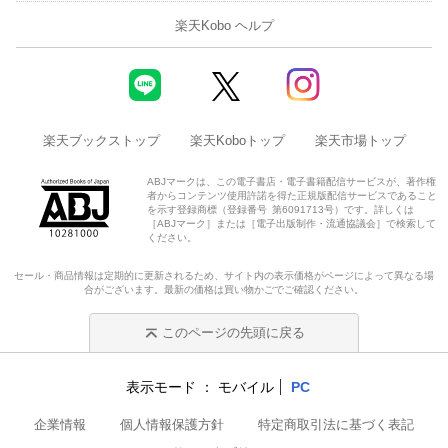
楽天Kobo ヘルプ
楽天ブックストップ
楽天Koboトップ
楽天市場トップ
ABJマークは、この電子書店・電子書籍配信サービスが、著作権
者からコンテンツ使用許諾を得た正規版配信サービスであること
を示す登録商標（登録番号 第6091713号）です。詳しくは
［ABJマーク］または［電子出版制作・流通協議会］で検索して
ください。
セール・商品情報は定期的に更新されるため、サイト内の表示価格がページによって異なる場
合がございます。最新の価格は買い物かごでご確認ください。
このページの先頭に戻る
表示モード
モバイル
PC
企業情報
個人情報保護方針
特定商取引法に基づく表記