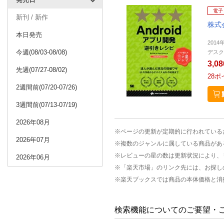
電子
新刊 / 新作
株式会
本日発売
2014
今週(08/03-08/08)
デスク
3,0
先週(07/27-08/02)
28
ポ
2週間前(07/20-07/26)
3週間前(07/13-07/19)
2026年08月
※ページの更新が定期的に行われている
2026年07月
※複数のジャンルに属している商品があ
※レビューの星の数は更新状況により、
2026年06月
※「楽天市場」のリンク先には、お探し
※楽天ブックスでは商品の本体価格と消
検索機能についてのご要望・