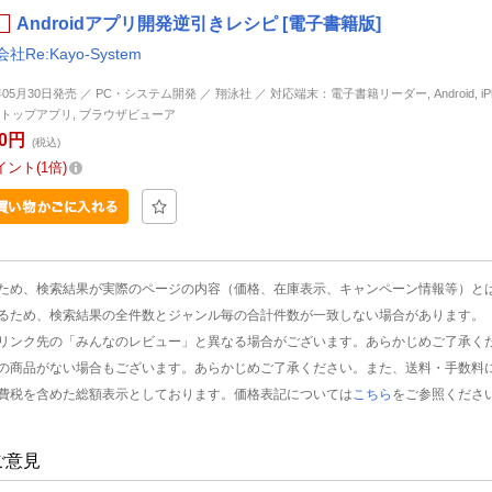
Androidアプリ開発逆引きレシピ [電子書籍版]
社Re:Kayo-System
年05月30日発売 ／ PC・システム開発 ／ 翔泳社 ／ 対応端末：電子書籍リーダー, Android, iPhon
トップアプリ, ブラウザビューア
80円
(税込)
イント
1倍
ため、検索結果が実際のページの内容（価格、在庫表示、キャンペーン情報等）と
るため、検索結果の全件数とジャンル毎の合計件数が一致しない場合があります。
リンク先の「みんなのレビュー」と異なる場合がございます。あらかじめご了承く
の商品がない場合もございます。あらかじめご了承ください。また、送料・手数料
費税を含めた総額表示としております。価格表記については
こちら
をご参照くださ
ご意見