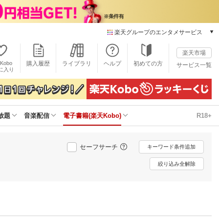
楽天グループのエンタメサービス
電子書籍
楽天市場
楽天Kobo
Kobo
購入履歴
ライブラリ
ヘルプ
初めての方
サービス一覧
本/ゲーム/CD/DVD
に入り
楽天ブックス
雑誌読み放題
楽天マガジン
放題
音楽配信
電子書籍(楽天Kobo)
R18+
音楽配信
楽天ミュージック
動画配信
セーフサーチ
キーワード条件追加
楽天TV
動画配信ガイド
絞り込み全解除
Rakuten PLAY
無料テレビ
Rチャンネル
チケット