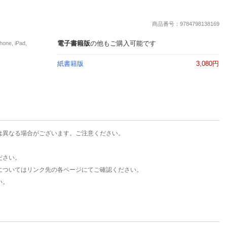
楽天チケット
エンタメニュース
商品番号：9784798138169
推し楽
電子書籍版
の他もご購入可能です
e, iPad,
紙書籍版
3,080円
は異なる場合がございます。ご注意ください。
ださい。
についてはリンク先の各ページにてご確認ください。
い。