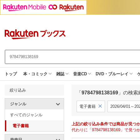
トップ
本・コミック
雑誌
音楽CD
DVD・ブルーレイ
絞り込み
「
9784798138169
」の検索
ジャンル
電子書籍
2026/04/01～202
すべてのジャンル
上記の絞り込み条件では商品が見つ
電子書籍
代わりに「9784798138169」
発売日