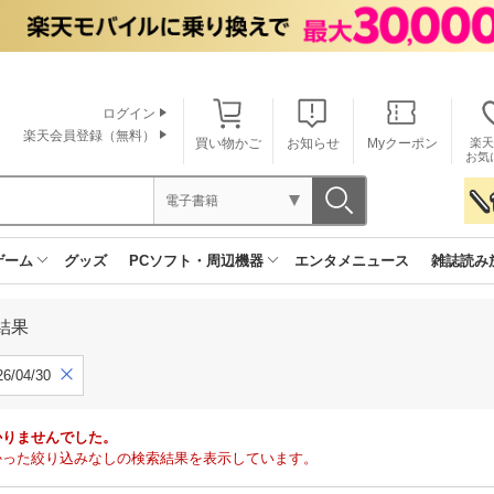
ログイン
楽天会員登録（無料）
買い物かご
お知らせ
Myクーポン
楽天
お気
電子書籍
ゲーム
グッズ
PCソフト・周辺機器
エンタメニュース
雑誌読み
結果
6/04/30
かりませんでした。
で見つかった絞り込みなしの検索結果を表示しています。