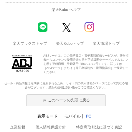
楽天Kobo ヘルプ
楽天ブックストップ
楽天Koboトップ
楽天市場トップ
ABJマークは、この電子書店・電子書籍配信サービスが、著作権
者からコンテンツ使用許諾を得た正規版配信サービスであること
を示す登録商標（登録番号 第6091713号）です。詳しくは
［ABJマーク］または［電子出版制作・流通協議会］で検索して
ください。
セール・商品情報は定期的に更新されるため、サイト内の表示価格がページによって異なる場
合がございます。最新の価格は買い物かごでご確認ください。
このページの先頭に戻る
表示モード
モバイル
PC
企業情報
個人情報保護方針
特定商取引法に基づく表記