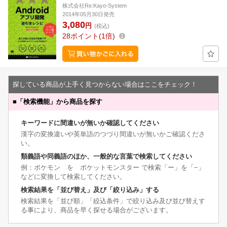
株式会社Re:Kayo-System
2014年05月30日発売
3,080
円
(税込)
28
ポイント
1倍
探している商品が上手く見つからない場合はここをチェック！
■
「検索機能」から商品を探す
キーワードに間違いが無いか確認してください
漢字の変換違いや英単語のつづり間違いが無いかご確認くださ
い。
類義語や同義語のほか、一般的な言葉で検索してください
例：ポケモン を ポケットモンスター で検索「ー」を「−」
などに変換して検索してください。
検索結果を「並び替え」及び「絞り込み」する
検索結果を「並び順」「絞込条件」で絞り込み及び並び替えす
る事により、商品を早く探せる場合がございます。