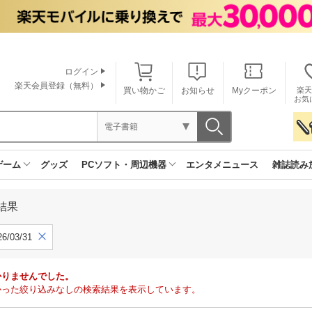
ログイン
楽天会員登録（無料）
買い物かご
お知らせ
Myクーポン
楽天
お気
電子書籍
ゲーム
グッズ
PCソフト・周辺機器
エンタメニュース
雑誌読み
結果
6/03/31
かりませんでした。
で見つかった絞り込みなしの検索結果を表示しています。