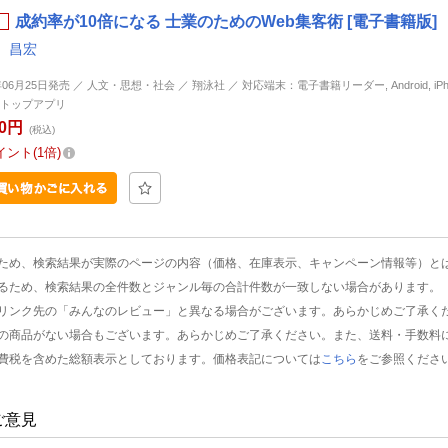
成約率が10倍になる 士業のためのWeb集客術 [電子書籍版]
 昌宏
年06月25日発売 ／ 人文・思想・社会 ／ 翔泳社 ／ 対応端末：電子書籍リーダー, Android, iPhone
トップアプリ
00円
(税込)
イント
1倍
ため、検索結果が実際のページの内容（価格、在庫表示、キャンペーン情報等）と
るため、検索結果の全件数とジャンル毎の合計件数が一致しない場合があります。
リンク先の「みんなのレビュー」と異なる場合がございます。あらかじめご了承く
の商品がない場合もございます。あらかじめご了承ください。また、送料・手数料
費税を含めた総額表示としております。価格表記については
こちら
をご参照くださ
ご意見