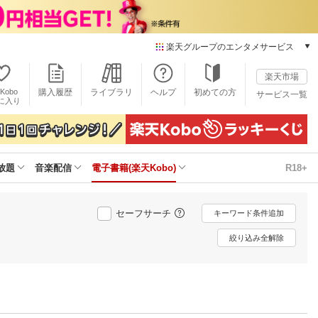
楽天グループのエンタメサービス
電子書籍
楽天市場
楽天Kobo
Kobo
購入履歴
ライブラリ
ヘルプ
初めての方
サービス一覧
本/ゲーム/CD/DVD
に入り
楽天ブックス
雑誌読み放題
楽天マガジン
放題
音楽配信
電子書籍(楽天Kobo)
R18+
音楽配信
楽天ミュージック
動画配信
セーフサーチ
キーワード条件追加
楽天TV
動画配信ガイド
絞り込み全解除
Rakuten PLAY
無料テレビ
Rチャンネル
チケット