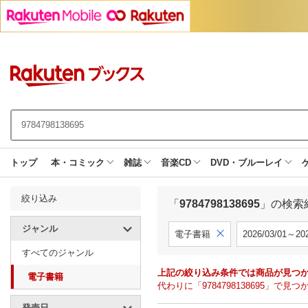
トップ
本・コミック
雑誌
音楽CD
DVD・ブルーレイ
絞り込み
「
9784798138695
」の検索
ジャンル
電子書籍
2026/03/01～202
すべてのジャンル
上記の絞り込み条件では商品が見つ
電子書籍
代わりに「9784798138695」
発売日