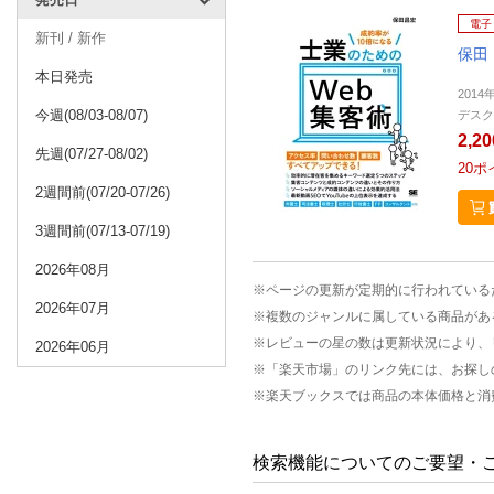
電子
新刊 / 新作
保田
本日発売
2014
今週(08/03-08/07)
デスク
2,2
先週(07/27-08/02)
20
ポ
2週間前(07/20-07/26)
3週間前(07/13-07/19)
2026年08月
※ページの更新が定期的に行われている
2026年07月
※複数のジャンルに属している商品があ
※レビューの星の数は更新状況により、
2026年06月
※「楽天市場」のリンク先には、お探し
※楽天ブックスでは商品の本体価格と消
検索機能についてのご要望・