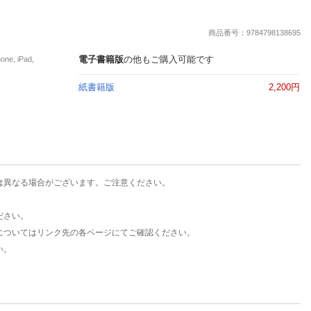
楽天チケット
エンタメニュース
商品番号：9784798138695
推し楽
電子書籍版
の他もご購入可能です
, iPad,
紙書籍版
2,200円
は異なる場合がございます。ご注意ください。
ださい。
についてはリンク先の各ページにてご確認ください。
い。