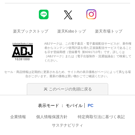
楽天ブックストップ
楽天Koboトップ
楽天市場トップ
ABJマークは、この電子書店・電子書籍配信サービスが、著作権
者からコンテンツ使用許諾を得た正規版配信サービスであること
を示す登録商標（登録番号 第6091713号）です。詳しくは
［ABJマーク］または［電子出版制作・流通協議会］で検索して
ください。
セール・商品情報は定期的に更新されるため、サイト内の表示価格がページによって異なる場
合がございます。最新の価格は買い物かごでご確認ください。
このページの先頭に戻る
表示モード
モバイル
PC
企業情報
個人情報保護方針
特定商取引法に基づく表記
サステナビリティ