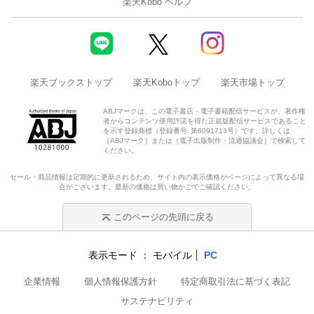
楽天Kobo ヘルプ
楽天ブックストップ
楽天Koboトップ
楽天市場トップ
ABJマークは、この電子書店・電子書籍配信サービスが、著作権
者からコンテンツ使用許諾を得た正規版配信サービスであること
を示す登録商標（登録番号 第6091713号）です。詳しくは
［ABJマーク］または［電子出版制作・流通協議会］で検索して
ください。
セール・商品情報は定期的に更新されるため、サイト内の表示価格がページによって異なる場
合がございます。最新の価格は買い物かごでご確認ください。
このページの先頭に戻る
表示モード
モバイル
PC
企業情報
個人情報保護方針
特定商取引法に基づく表記
サステナビリティ