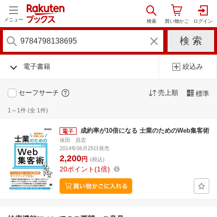
メニュー
電子書籍
絞込み
セーフサーチ
売上順
標準
1～1件 (全 1件)
成約率が10倍になる 士業のためのWeb集客術
保田 昌宏
2014年06月25日発売
2,200
円
(税込)
20
ポイント
1倍