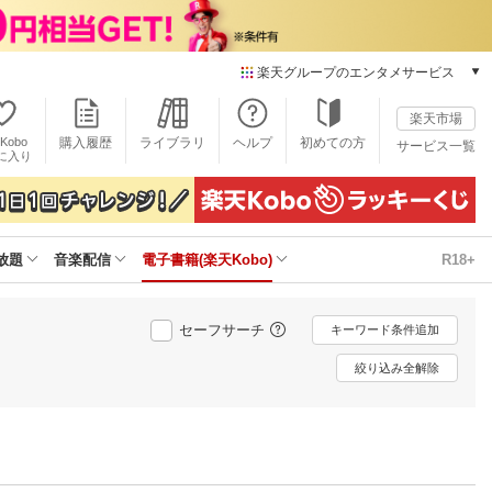
楽天グループのエンタメサービス
電子書籍
楽天市場
楽天Kobo
Kobo
購入履歴
ライブラリ
ヘルプ
初めての方
サービス一覧
本/ゲーム/CD/DVD
に入り
楽天ブックス
雑誌読み放題
楽天マガジン
放題
音楽配信
電子書籍(楽天Kobo)
R18+
音楽配信
楽天ミュージック
動画配信
セーフサーチ
キーワード条件追加
楽天TV
動画配信ガイド
絞り込み全解除
Rakuten PLAY
無料テレビ
Rチャンネル
チケット