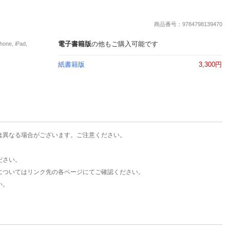
楽天チケット
エンタメニュース
商品番号：9784798139470
推し楽
電子書籍版
の他もご購入可能です
e, iPad,
紙書籍版
3,300円
は異なる場合がございます。ご注意ください。
ださい。
についてはリンク先の各ページにてご確認ください。
い。