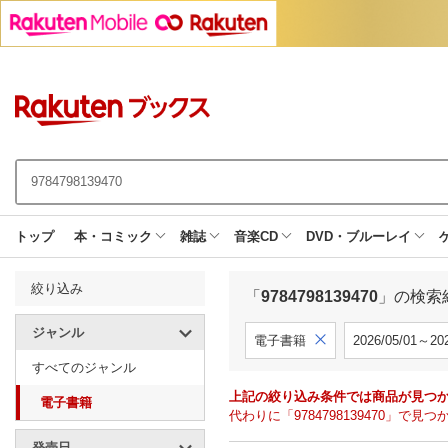
トップ
本・コミック
雑誌
音楽CD
DVD・ブルーレイ
絞り込み
「
9784798139470
」の検索
ジャンル
電子書籍
2026/05/01～202
すべてのジャンル
上記の絞り込み条件では商品が見つ
電子書籍
代わりに「9784798139470」
発売日