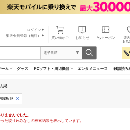
ログイン
楽天会員登録（無料）
買い物かご
お知らせ
Myクーポン
楽天
お気
電子書籍
ゲーム
グッズ
PCソフト・周辺機器
エンタメニュース
雑誌読み
結果
6/05/15
かりませんでした。
で見つかった絞り込みなしの検索結果を表示しています。