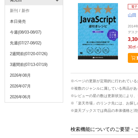
電子
新刊 / 新作
山田
本日発売
2014
今週(08/03-08/07)
デスク
3,3
先週(07/27-08/02)
30
ポ
2週間前(07/20-07/26)
3週間前(07/13-07/19)
2026年08月
※ページの更新が定期的に行われている
2026年07月
※複数のジャンルに属している商品があ
※レビューの星の数は更新状況により、
2026年06月
※「楽天市場」のリンク先には、お探し
※楽天ブックスでは商品の本体価格と消
検索機能についてのご要望・