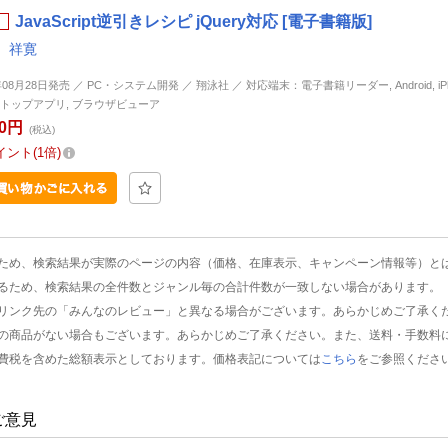
JavaScript逆引きレシピ jQuery対応 [電子書籍版]
 祥寛
年08月28日発売 ／ PC・システム開発 ／ 翔泳社 ／ 対応端末：電子書籍リーダー, Android, iPhon
トップアプリ, ブラウザビューア
00円
(税込)
イント
1倍
ため、検索結果が実際のページの内容（価格、在庫表示、キャンペーン情報等）と
るため、検索結果の全件数とジャンル毎の合計件数が一致しない場合があります。
リンク先の「みんなのレビュー」と異なる場合がございます。あらかじめご了承く
の商品がない場合もございます。あらかじめご了承ください。また、送料・手数料
費税を含めた総額表示としております。価格表記については
こちら
をご参照くださ
ご意見