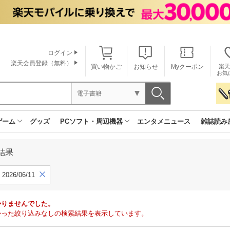
ログイン
楽天会員登録（無料）
買い物かご
お知らせ
Myクーポン
楽天
お気
電子書籍
ゲーム
グッズ
PCソフト・周辺機器
エンタメニュース
雑誌読み
結果
2026/06/11
かりませんでした。
で見つかった絞り込みなしの検索結果を表示しています。