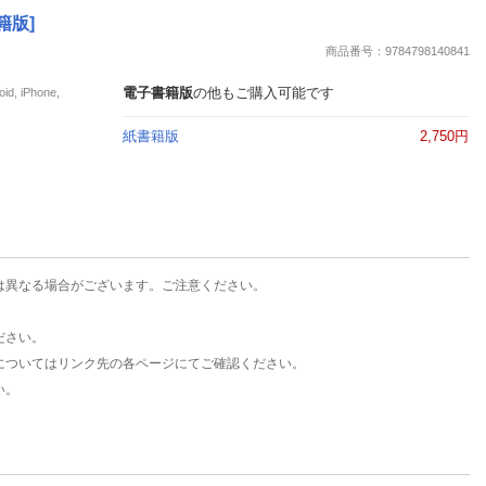
楽天チケット
書籍版]
エンタメニュース
商品番号：9784798140841
推し楽
電子書籍版
の他もご購入可能です
iPhone,
紙書籍版
2,750円
は異なる場合がございます。ご注意ください。
ださい。
についてはリンク先の各ページにてご確認ください。
い。