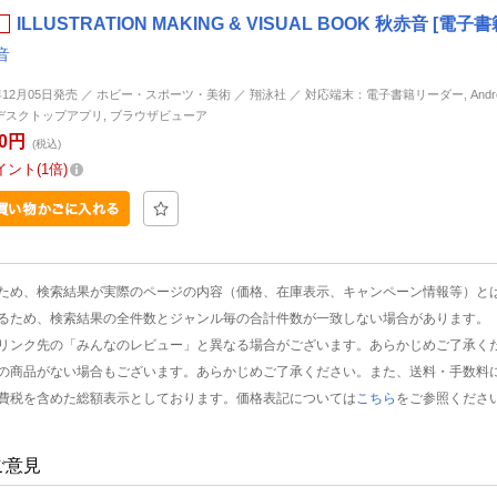
ILLUSTRATION MAKING & VISUAL BOOK 秋赤音 [電子
音
年12月05日発売 ／ ホビー・スポーツ・美術 ／ 翔泳社 ／ 対応端末：電子書籍リーダー, Android, 
d, デスクトップアプリ, ブラウザビューア
50円
(税込)
イント
1倍
ため、検索結果が実際のページの内容（価格、在庫表示、キャンペーン情報等）と
るため、検索結果の全件数とジャンル毎の合計件数が一致しない場合があります。
リンク先の「みんなのレビュー」と異なる場合がございます。あらかじめご了承く
の商品がない場合もございます。あらかじめご了承ください。また、送料・手数料
費税を含めた総額表示としております。価格表記については
こちら
をご参照くださ
ご意見