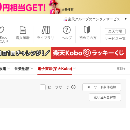
楽天グループのエンタメサービス
電子書籍
楽天市場
楽天Kobo
Kobo
購入履歴
ライブラリ
ヘルプ
初めての方
サービス一覧
本/ゲーム/CD/DVD
に入り
楽天ブックス
雑誌読み放題
楽天マガジン
放題
音楽配信
電子書籍(楽天Kobo)
R18+
音楽配信
楽天ミュージック
動画配信
セーフサーチ
キーワード条件追加
楽天TV
動画配信ガイド
絞り込み全解除
Rakuten PLAY
無料テレビ
Rチャンネル
チケット