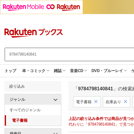
トップ
本・コミック
雑誌
音楽CD
DVD・ブルーレイ
絞り込み
「
9784798140841
」の検索
ジャンル
電子書籍
在庫あり
すべてのジャンル
上記の絞り込み条件では商品が見つ
電子書籍
代わりに「9784798140841」
発売日