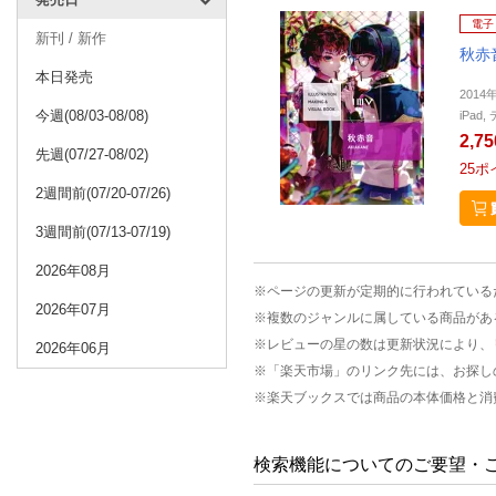
電子
新刊 / 新作
秋赤
本日発売
2014
今週(08/03-08/08)
iPa
2,7
先週(07/27-08/02)
25
ポ
2週間前(07/20-07/26)
3週間前(07/13-07/19)
2026年08月
※ページの更新が定期的に行われている
2026年07月
※複数のジャンルに属している商品があ
※レビューの星の数は更新状況により、
2026年06月
※「楽天市場」のリンク先には、お探し
※楽天ブックスでは商品の本体価格と消
検索機能についてのご要望・